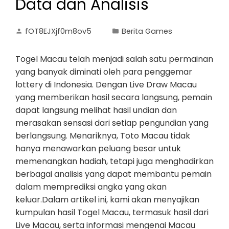
Data dan Analisis
fOT8EJXjf0m8ov5
Berita Games
Togel Macau telah menjadi salah satu permainan
yang banyak diminati oleh para penggemar
lottery di Indonesia. Dengan Live Draw Macau
yang memberikan hasil secara langsung, pemain
dapat langsung melihat hasil undian dan
merasakan sensasi dari setiap pengundian yang
berlangsung. Menariknya, Toto Macau tidak
hanya menawarkan peluang besar untuk
memenangkan hadiah, tetapi juga menghadirkan
berbagai analisis yang dapat membantu pemain
dalam memprediksi angka yang akan
keluar.Dalam artikel ini, kami akan menyajikan
kumpulan hasil Togel Macau, termasuk hasil dari
Live Macau, serta informasi mengenai Macau