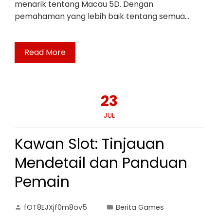
menarik tentang Macau 5D. Dengan
pemahaman yang lebih baik tentang semua…
Read More
23
JUL
Kawan Slot: Tinjauan
Mendetail dan Panduan
Pemain
fOT8EJXjf0m8ov5
Berita Games