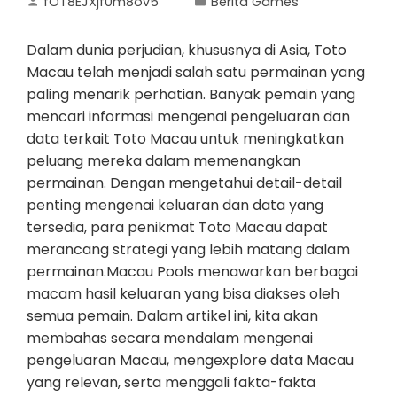
fOT8EJXjf0m8ov5
Berita Games
Dalam dunia perjudian, khususnya di Asia, Toto
Macau telah menjadi salah satu permainan yang
paling menarik perhatian. Banyak pemain yang
mencari informasi mengenai pengeluaran dan
data terkait Toto Macau untuk meningkatkan
peluang mereka dalam memenangkan
permainan. Dengan mengetahui detail-detail
penting mengenai keluaran dan data yang
tersedia, para penikmat Toto Macau dapat
merancang strategi yang lebih matang dalam
permainan.Macau Pools menawarkan berbagai
macam hasil keluaran yang bisa diakses oleh
semua pemain. Dalam artikel ini, kita akan
membahas secara mendalam mengenai
pengeluaran Macau, mengexplore data Macau
yang relevan, serta menggali fakta-fakta