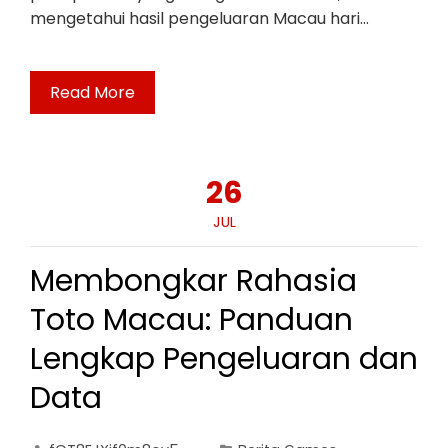
mengetahui hasil pengeluaran Macau hari…
Read More
26
JUL
Membongkar Rahasia
Toto Macau: Panduan
Lengkap Pengeluaran dan
Data