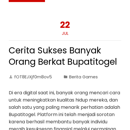
22
JUL
Cerita Sukses Banyak
Orang Berkat Bupatitogel
fOT8EJXjf0m8ov5
Berita Games
Di era digital saat ini, banyak orang mencari cara
untuk meningkatkan kualitas hidup mereka, dan
salah satu yang paling menarik perhatian adalah
Bupatitogel. Platform ini telah menjadi sorotan
karena berhasil membantu banyak individu
meraih kesuksesan finansial melalui permainan