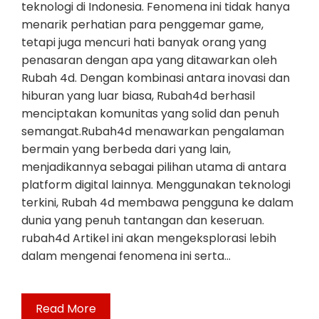
teknologi di Indonesia. Fenomena ini tidak hanya
menarik perhatian para penggemar game,
tetapi juga mencuri hati banyak orang yang
penasaran dengan apa yang ditawarkan oleh
Rubah 4d. Dengan kombinasi antara inovasi dan
hiburan yang luar biasa, Rubah4d berhasil
menciptakan komunitas yang solid dan penuh
semangat.Rubah4d menawarkan pengalaman
bermain yang berbeda dari yang lain,
menjadikannya sebagai pilihan utama di antara
platform digital lainnya. Menggunakan teknologi
terkini, Rubah 4d membawa pengguna ke dalam
dunia yang penuh tantangan dan keseruan.
rubah4d Artikel ini akan mengeksplorasi lebih
dalam mengenai fenomena ini serta…
Read More