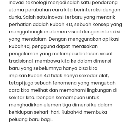
inovasi teknologi menjadi salah satu pendorong
utama perubahan cara kita berinteraksi dengan
dunia. Salah satu inovasi terbaru yang menarik
perhatian adalah Rubah 4D, sebuah konsep yang
menggabungkan elemen visual dengan interaksi
yang mendalam. Dengan menggunakan aplikasi
Rubah4d, pengguna dapat merasakan
pengalaman yang melampaui batasan visual
tradisional, membawa kita ke dalam dimensi
baru yang sebelumnya hanya bisa kita
impikan.Rubah 4d tidak hanya sekedar alat,
tetapi juga sebuah fenomena yang mengubah
cara kita melihat dan memahami lingkungan di
sekitar kita. Dengan kemampuan untuk
menghadirkan elemen tiga dimensi ke dalam
kehidupan sehari-hari, Rubah4d membuka
peluang baru bagi…