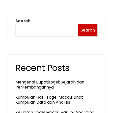
Search
Search
Recent Posts
Mengenal Bupatitogel: Sejarah dan
Perkembangannya
Kumpulan Hasil Togel Macau: Lihat
Kumpulan Data dan Analisis
Keluaran Togel Macau Hari Ini: Apa yang