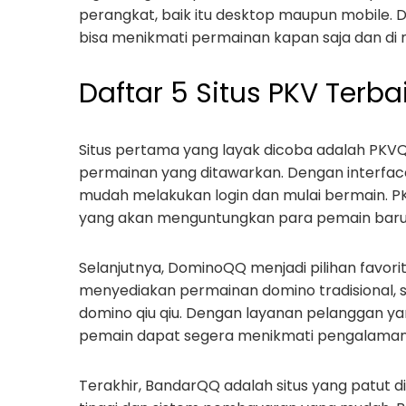
perangkat, baik itu desktop maupun mobile. 
bisa menikmati permainan kapan saja dan di
Daftar 5 Situs PKV Terba
Situs pertama yang layak dicoba adalah PKVQQ
permainan yang ditawarkan. Dengan interfa
mudah melakukan login dan mulai bermain. 
yang akan menguntungkan para pemain bar
Selanjutnya, DominoQQ menjadi pilihan favor
menyediakan permainan domino tradisional, si
domino qiu qiu. Dengan layanan pelanggan ya
pemain dapat segera menikmati pengalama
Terakhir, BandarQQ adalah situs yang patut 