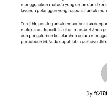
menggunakan metode yang aman dan dikenal lu
layanan pelanggan yang responsif untuk me
Terakhir, penting untuk mencoba situs denga
melakukan deposit. Ini akan memberi Anda
dan pengalaman keseluruhan dalam mengguna
percobaan ini, Anda dapat lebih percaya diri
By fOT