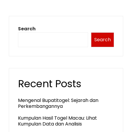
Search
Search
Recent Posts
Mengenal Bupatitogel: Sejarah dan
Perkembangannya
Kumpulan Hasil Togel Macau: Lihat
Kumpulan Data dan Analisis