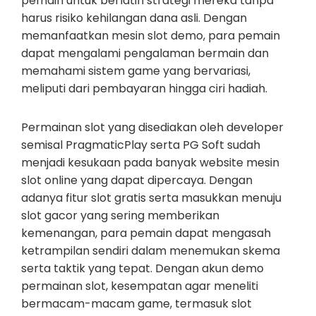
pemain untuk berlatih strategi mereka tanpa
harus risiko kehilangan dana asli. Dengan
memanfaatkan mesin slot demo, para pemain
dapat mengalami pengalaman bermain dan
memahami sistem game yang bervariasi,
meliputi dari pembayaran hingga ciri hadiah.
Permainan slot yang disediakan oleh developer
semisal PragmaticPlay serta PG Soft sudah
menjadi kesukaan pada banyak website mesin
slot online yang dapat dipercaya. Dengan
adanya fitur slot gratis serta masukkan menuju
slot gacor yang sering memberikan
kemenangan, para pemain dapat mengasah
ketrampilan sendiri dalam menemukan skema
serta taktik yang tepat. Dengan akun demo
permainan slot, kesempatan agar meneliti
bermacam-macam game, termasuk slot