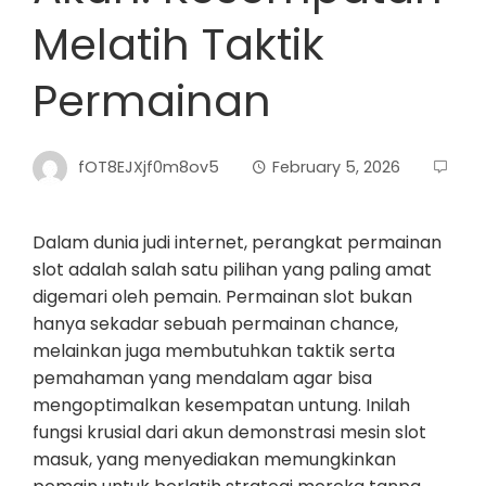
Melatih Taktik
Permainan
fOT8EJXjf0m8ov5
February 5, 2026
Dalam dunia judi internet, perangkat permainan
slot adalah salah satu pilihan yang paling amat
digemari oleh pemain. Permainan slot bukan
hanya sekadar sebuah permainan chance,
melainkan juga membutuhkan taktik serta
pemahaman yang mendalam agar bisa
mengoptimalkan kesempatan untung. Inilah
fungsi krusial dari akun demonstrasi mesin slot
masuk, yang menyediakan memungkinkan