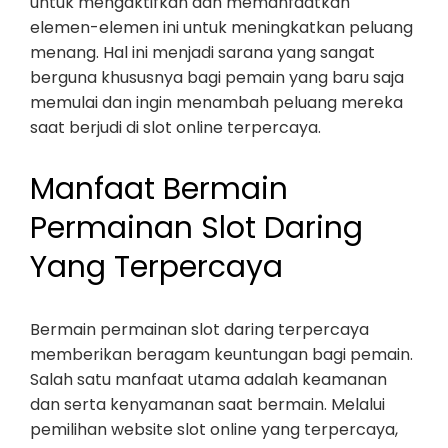
untuk mengaktifkan dan memanfaatkan
elemen-elemen ini untuk meningkatkan peluang
menang. Hal ini menjadi sarana yang sangat
berguna khususnya bagi pemain yang baru saja
memulai dan ingin menambah peluang mereka
saat berjudi di slot online terpercaya.
Manfaat Bermain
Permainan Slot Daring
Yang Terpercaya
Bermain permainan slot daring terpercaya
memberikan beragam keuntungan bagi pemain.
Salah satu manfaat utama adalah keamanan
dan serta kenyamanan saat bermain. Melalui
pemilihan website slot online yang terpercaya,