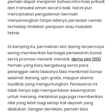
pemain dapat menjamin bahwa informasi pribadi
dan transaksi aman secara baik. Hal ini pun
menciptakan pengalaman bermain
menyenangkan tanpa adanya perasaan cemas
terhadap tindakan penipuan atau masalah
teknis.
Di samping itu, permainan slot daring terpercaya
sering memberikan berbagai penawaran bonus
serta promosi menarik menarik.
demo slot 1000
Pemain yang baru bergabung serta para
pelanggan setia biasanya bisa menikmati bonus
selamat datang, spin gratis, maupun skema
loyalitas yang menguntungkan. Penawaran ini
tidak hanya saja memperbesar kesempatan
untuk menang, melainkan juga juga memberikan
nilai yang lebih bagi setiap kali deposit yang
dilakukan. Dengan demikian, pemain bisa