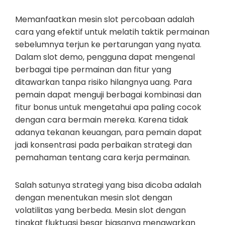
Memanfaatkan mesin slot percobaan adalah
cara yang efektif untuk melatih taktik permainan
sebelumnya terjun ke pertarungan yang nyata.
Dalam slot demo, pengguna dapat mengenal
berbagai tipe permainan dan fitur yang
ditawarkan tanpa risiko hilangnya uang. Para
pemain dapat menguji berbagai kombinasi dan
fitur bonus untuk mengetahui apa paling cocok
dengan cara bermain mereka. Karena tidak
adanya tekanan keuangan, para pemain dapat
jadi konsentrasi pada perbaikan strategi dan
pemahaman tentang cara kerja permainan.
Salah satunya strategi yang bisa dicoba adalah
dengan menentukan mesin slot dengan
volatilitas yang berbeda. Mesin slot dengan
tingkat fluktuasi besar biasanya menawarkan