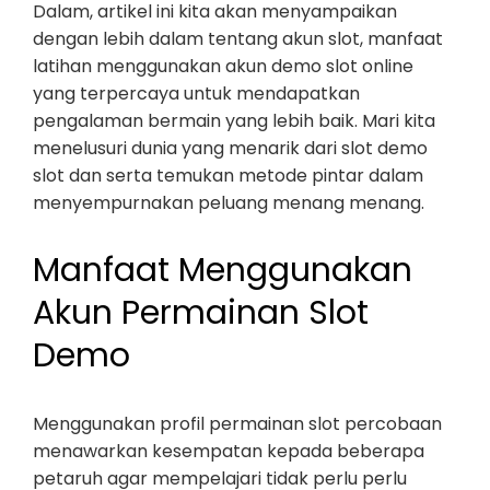
Dalam, artikel ini kita akan menyampaikan
dengan lebih dalam tentang akun slot, manfaat
latihan menggunakan akun demo slot online
yang terpercaya untuk mendapatkan
pengalaman bermain yang lebih baik. Mari kita
menelusuri dunia yang menarik dari slot demo
slot dan serta temukan metode pintar dalam
menyempurnakan peluang menang menang.
Manfaat Menggunakan
Akun Permainan Slot
Demo
Menggunakan profil permainan slot percobaan
menawarkan kesempatan kepada beberapa
petaruh agar mempelajari tidak perlu perlu