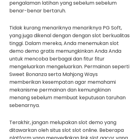
pengalaman latihan yang sebelum sebelum
benar-benar bertaruh.
Tidak kurang menariknya menariknya PG Soft,
yang juga dikenal dengan dengan slot berkualitas
tinggi. Dalam mereka, Anda menemukan slot
demo demo gratis memungkinkan Anda Anda
untuk mencoba berbagai dan fitur fitur
mengeluarkan mengeluarkan. Permainan seperti
Sweet Bonanza serta Mahjong Ways
memberikan kesempatan agar memahami
mekanisme permainan dan kemungkinan
menang sebelum membuat keputusan taruhan
sebenarnya.
Terakhir, jangan melupakan slot demo yang
ditawarkan oleh situs slot slot online. Beberapa
platform yang menyediakan link slot gacor yang