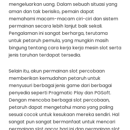
mengeluarkan uang. Dalam sebuah situasi yang
aman dan tak berisiko, pemain dapat
memahami macam-macam ciri-ciri dan sistem
permainan secara lebih lanjut baik sekali.
Pengalaman ini sangat berharga, terutama
untuk petaruh pemula, yang mungkin masih
bingung tentang cara kerja kerja mesin slot serta
jenis taruhan terdapat tersedia.
Selain itu, akun permainan slot percobaan
memberikan kemudahan petaruh untuk
menyusuri berbagai jenis game dari berbagai
penyedia seperti Pragmatic Play dan PGSoft.
Dengan mencoba berbagai slot percobaan,
petaruh dapat mengetahui mana yang paling
sesuai cocok untuk kesukaan mereka sendiri. Hal
sangat pun sangat bermanfaat untuk mencari
permainan slot gacor hari ini dan permainan slot