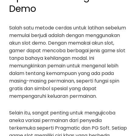
Demo
Salah satu metode cerdas untuk latihan sebelum
memulai berjudi adalah dengan menggunakan
akun slot demo. Dengan memakai akun slot,
gamer dapat mencoba berbagai jenis game slot
tanpa bahaya kehilangan modal. Ini
memungkinkan pemain untuk mengenal lebih
dalam tentang kemampuan yang ada pada
masing-masing permainan, seperti fungsi spin
gratis dan simbol spesial yang dapat
mempengaruhi keluaran permainan.
Selain itu, sangat penting untuk mengujicoba
aneka variasi permainan dari penyedia
terkemuka seperti Pragmatic dan PG Soft. Setiap
game slot memiliki ciri khas yang berbeda,