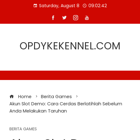
Skip
Saturday, August 8
09:02:43
to
content
OPDYKEKENNEL.COM
Home
Berita Games
Akun Slot Demo: Cara Cerdas Berlatihlah Sebelum
Anda Melakukan Taruhan
BERITA GAMES