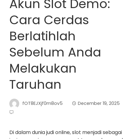
Akun Slot Demo:
Cara Cerdas
Berlatihlah
Sebelum Anda
Melakukan
Taruhan
fOT8EJXjf0m8ov5
December 19, 2025
Di dalam dunia judi online, slot menjadi sebagai