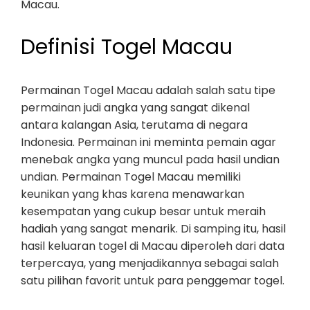
Macau.
Definisi Togel Macau
Permainan Togel Macau adalah salah satu tipe
permainan judi angka yang sangat dikenal
antara kalangan Asia, terutama di negara
Indonesia. Permainan ini meminta pemain agar
menebak angka yang muncul pada hasil undian
undian. Permainan Togel Macau memiliki
keunikan yang khas karena menawarkan
kesempatan yang cukup besar untuk meraih
hadiah yang sangat menarik. Di samping itu, hasil
hasil keluaran togel di Macau diperoleh dari data
terpercaya, yang menjadikannya sebagai salah
satu pilihan favorit untuk para penggemar togel.