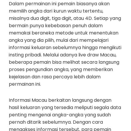
Dalam permainan ini pemain biasanya akan
memilih angka dari kurun waktu tertentu,
misalnya dua digit, tiga digit, atau 4D. Setiap yang
bermain punya kebebasan penuh dalam
memakai beraneka metode untuk menentukan
angka yang dia pilih, mulai dari mempelajari
informasi keluaran sebelumnya hingga mengikuti
insting pribadi. Melalui adanya live draw Macau,
beberapa pemain bisa melihat secara langsung
proses pengundian angka, yang memberikan
kejelasan dan rasa percaya lebih dalam
permainan ini.
Informasi Macau berkaitan langsung dengan
hasil keluaran yang tersedia meliputi segala data
penting mengenai angka-angka yang sudah
pernah ditarik sebelumnya. Dengan cara
mengakses informasi tersebut, para pemain