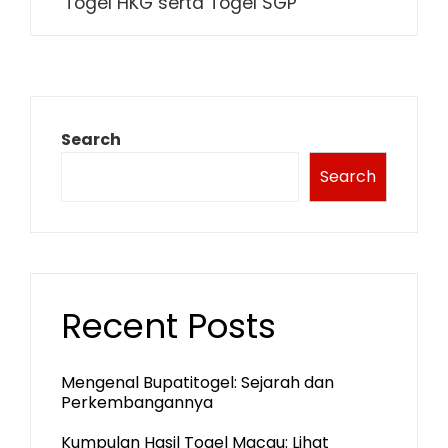
Togel HKG serta Togel SGP
Search
Search
Recent Posts
Mengenal Bupatitogel: Sejarah dan
Perkembangannya
Kumpulan Hasil Togel Macau: Lihat