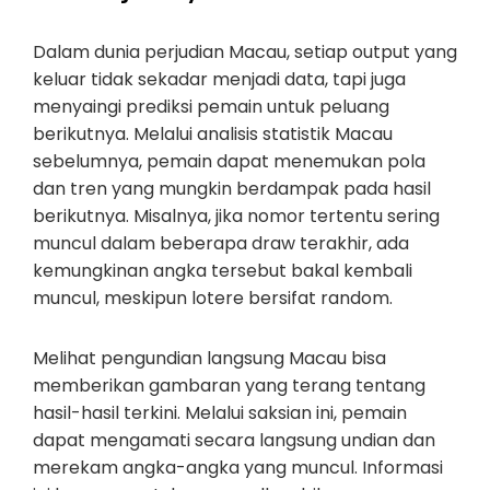
Dalam dunia perjudian Macau, setiap output yang
keluar tidak sekadar menjadi data, tapi juga
menyaingi prediksi pemain untuk peluang
berikutnya. Melalui analisis statistik Macau
sebelumnya, pemain dapat menemukan pola
dan tren yang mungkin berdampak pada hasil
berikutnya. Misalnya, jika nomor tertentu sering
muncul dalam beberapa draw terakhir, ada
kemungkinan angka tersebut bakal kembali
muncul, meskipun lotere bersifat random.
Melihat pengundian langsung Macau bisa
memberikan gambaran yang terang tentang
hasil-hasil terkini. Melalui saksian ini, pemain
dapat mengamati secara langsung undian dan
merekam angka-angka yang muncul. Informasi