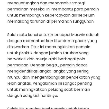
menguntungkan dan mengasah strategi
permainan mereka. Ini membantu para pemain
untuk membangun kepercayaan diri sebelum
memasang taruhan di permainan sungguhan.
Salah satu kunci untuk mencapai Maxwin adalah
dengan memanfaatkan fitur demo gacor yang
ditawarkan. Fitur ini memungkinkan pemain
untuk praktik dengan jumlah taruhan yang
bervariasi dan menjelajahi berbagai pola
permainan. Dengan begitu, pemain dapat
mengidentifikasi angka-angka yang sering
muncul dan mengembangkan pendekatan yang
lebih analitis. Pengalaman ini sangat penting
untuk meningkatkan peluang saat bermain
dengan uang asli nantinya.
Selain itu, penting bagi pemain untuk tetap