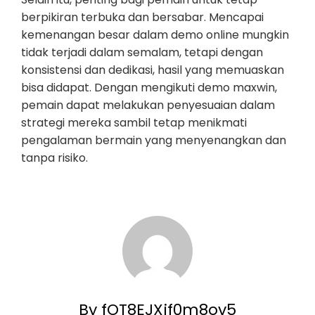
berpikiran terbuka dan bersabar. Mencapai
kemenangan besar dalam demo online mungkin
tidak terjadi dalam semalam, tetapi dengan
konsistensi dan dedikasi, hasil yang memuaskan
bisa didapat. Dengan mengikuti demo maxwin,
pemain dapat melakukan penyesuaian dalam
strategi mereka sambil tetap menikmati
pengalaman bermain yang menyenangkan dan
tanpa risiko.
By fOT8EJXjf0m8ov5