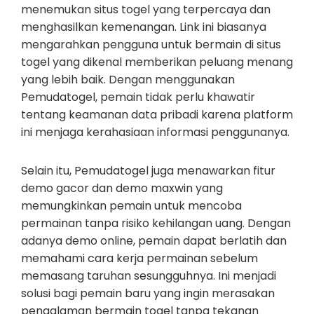
menemukan situs togel yang terpercaya dan
menghasilkan kemenangan. Link ini biasanya
mengarahkan pengguna untuk bermain di situs
togel yang dikenal memberikan peluang menang
yang lebih baik. Dengan menggunakan
Pemudatogel, pemain tidak perlu khawatir
tentang keamanan data pribadi karena platform
ini menjaga kerahasiaan informasi penggunanya.
Selain itu, Pemudatogel juga menawarkan fitur
demo gacor dan demo maxwin yang
memungkinkan pemain untuk mencoba
permainan tanpa risiko kehilangan uang. Dengan
adanya demo online, pemain dapat berlatih dan
memahami cara kerja permainan sebelum
memasang taruhan sesungguhnya. Ini menjadi
solusi bagi pemain baru yang ingin merasakan
pengalaman bermain togel tanpa tekanan