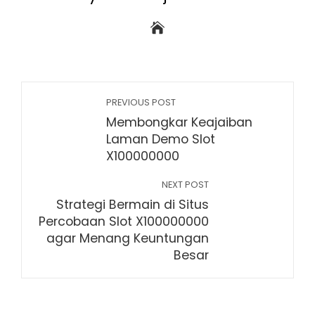
PREVIOUS POST
Membongkar Keajaiban
Laman Demo Slot
X100000000
NEXT POST
Strategi Bermain di Situs
Percobaan Slot X100000000
agar Menang Keuntungan
Besar