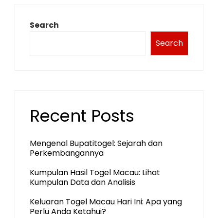
Search
Search
Recent Posts
Mengenal Bupatitogel: Sejarah dan
Perkembangannya
Kumpulan Hasil Togel Macau: Lihat
Kumpulan Data dan Analisis
Keluaran Togel Macau Hari Ini: Apa yang
Perlu Anda Ketahui?