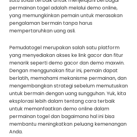
satu solusi terbaik untuk menjelajahi berbagai
permainan togel adalah melalui demo online,
yang memungkinkan pemain untuk merasakan
pengalaman bermain tanpa harus
mempertaruhkan uang asli.
Pemudatogel merupakan salah satu platform
yang menyediakan akses ke link gacor dan fitur
menarik seperti demo gacor dan demo maxwin.
Dengan menggunakan fitur ini, pemain dapat
berlatih, memahami mekanisme permainan, dan
mengembangkan strategi sebelum memutuskan
untuk bermain dengan uang sungguhan. Yuk, kita
eksplorasi lebih dalam tentang cara terbaik
untuk memanfaatkan demo online dalam
permainan togel dan bagaimana hal ini bisa
membantu meningkatkan peluang kemenangan
Anda.