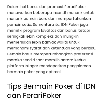
Dalam hal bonus dan promosi, FerariPoker
menawarkan beberapa insentif menarik untuk
menarik pemain baru dan mempertahankan
pemain setia. Sementara itu, IDN Poker juga
memiliki program loyalitas dan bonus, tetapi
seringkali lebih kompleks dan mungkin
memerlukan lebih banyak waktu untuk
memahami syarat dan ketentuan yang berlaku.
Pemain harus mempertimbangkan preferensi
mereka sendiri saat memilih antara kedua
platform ini agar mendapatkan pengalaman
bermain poker yang optimal.
Tips Bermain Poker di IDN
dan FerariPoker