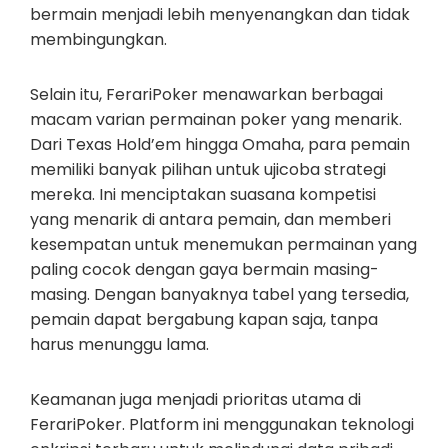
bermain menjadi lebih menyenangkan dan tidak
membingungkan.
Selain itu, FerariPoker menawarkan berbagai
macam varian permainan poker yang menarik.
Dari Texas Hold’em hingga Omaha, para pemain
memiliki banyak pilihan untuk ujicoba strategi
mereka. Ini menciptakan suasana kompetisi
yang menarik di antara pemain, dan memberi
kesempatan untuk menemukan permainan yang
paling cocok dengan gaya bermain masing-
masing. Dengan banyaknya tabel yang tersedia,
pemain dapat bergabung kapan saja, tanpa
harus menunggu lama.
Keamanan juga menjadi prioritas utama di
FerariPoker. Platform ini menggunakan teknologi