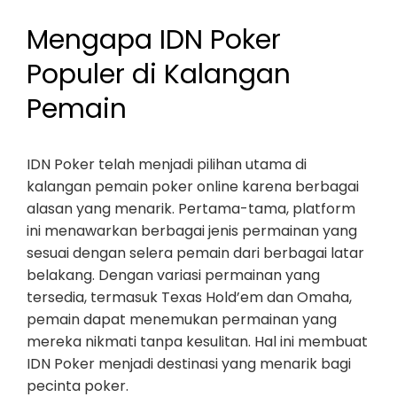
Mengapa IDN Poker
Populer di Kalangan
Pemain
IDN Poker telah menjadi pilihan utama di
kalangan pemain poker online karena berbagai
alasan yang menarik. Pertama-tama, platform
ini menawarkan berbagai jenis permainan yang
sesuai dengan selera pemain dari berbagai latar
belakang. Dengan variasi permainan yang
tersedia, termasuk Texas Hold’em dan Omaha,
pemain dapat menemukan permainan yang
mereka nikmati tanpa kesulitan. Hal ini membuat
IDN Poker menjadi destinasi yang menarik bagi
pecinta poker.