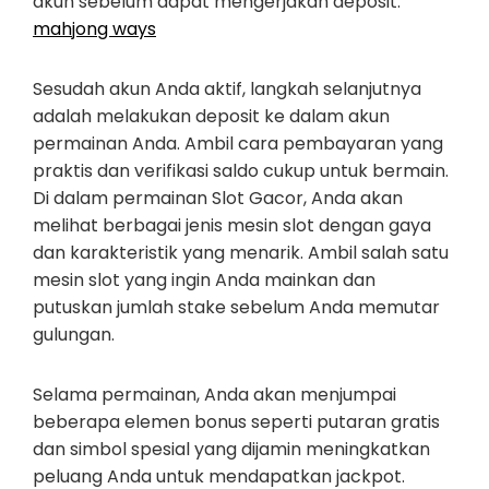
akun sebelum dapat mengerjakan deposit.
mahjong ways
Sesudah akun Anda aktif, langkah selanjutnya
adalah melakukan deposit ke dalam akun
permainan Anda. Ambil cara pembayaran yang
praktis dan verifikasi saldo cukup untuk bermain.
Di dalam permainan Slot Gacor, Anda akan
melihat berbagai jenis mesin slot dengan gaya
dan karakteristik yang menarik. Ambil salah satu
mesin slot yang ingin Anda mainkan dan
putuskan jumlah stake sebelum Anda memutar
gulungan.
Selama permainan, Anda akan menjumpai
beberapa elemen bonus seperti putaran gratis
dan simbol spesial yang dijamin meningkatkan
peluang Anda untuk mendapatkan jackpot.