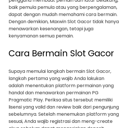
pengguna membuat pemain dari latar belakang,
baik pemula pemula atau yang berpengalaman,
dapat dengan mudah memahami cara bermain.
Dengan demikian, Maxwin Slot Gacor tidak hanya
menawarkan kesenangan, tetapi juga
kenyamanan semua pemain.
Cara Bermain Slot Gacor
Supaya memulai langkah bermain Slot Gacor,
langkah pertama yang wajib Anda lakukan
adalah menentukan platform permainan yang
handal dan menawarkan permainan PG
Pragmatic Play. Periksa situs tersebut memiliki
lisensi yang valid dan review baik dari pengunjung
sebelumnya. Setelah menemukan platform yang
sesuai, Anda wajib registrasi dan meng-create