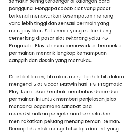
semakin sering terdengar di kalangan para
pengguna. Mengapa sebab slot yang gacor
terkenal menawarkan kesempatan menang
yang lebih tinggi dan sensasi bermain yang
mengasyikkan. Satu merk yang melambung
cemerlang di pasar slot sekarang yaitu PG
Pragmatic Play, dimana menawarkan beraneka
permainan menarik lengkap kemampuan
canggih dan desain yang memukau.
Di artikel kali ini, kita akan menjelajahi lebih dalam
mengenai Slot Gacor Maxwin hasil PG Pragmatic
Play. Kami akan kembali membahas demo dari
permainan ini untuk memberi penjelasan jelas
mengenai bagaimana sahabat bisa
memaksimalkan pengalaman bermain dan
meningkatkan peluang menang teman-teman.
Bersiaplah untuk mengetahui tips dan trik yang