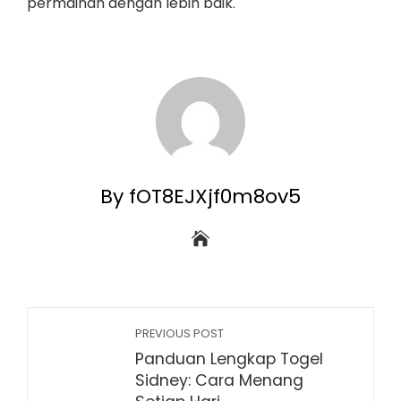
permainan dengan lebih baik.
By fOT8EJXjf0m8ov5
PREVIOUS POST
Panduan Lengkap Togel
Sidney: Cara Menang