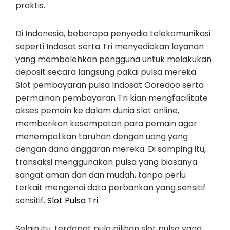
praktis.
Di Indonesia, beberapa penyedia telekomunikasi
seperti Indosat serta Tri menyediakan layanan
yang membolehkan pengguna untuk melakukan
deposit secara langsung pakai pulsa mereka.
Slot pembayaran pulsa Indosat Ooredoo serta
permainan pembayaran Tri kian mengfacilitate
akses pemain ke dalam dunia slot online,
memberikan kesempatan para pemain agar
menempatkan taruhan dengan uang yang
dengan dana anggaran mereka. Di samping itu,
transaksi menggunakan pulsa yang biasanya
sangat aman dan dan mudah, tanpa perlu
terkait mengenai data perbankan yang sensitif
sensitif.
Slot Pulsa Tri
Selain itu, terdapat pula pilihan slot pulsa yang