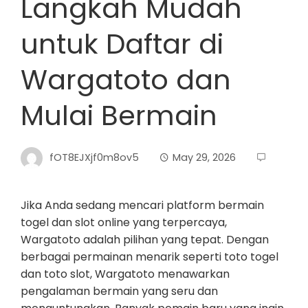
Langkah Mudah
untuk Daftar di
Wargatoto dan
Mulai Bermain
fOT8EJXjf0m8ov5
May 29, 2026
Jika Anda sedang mencari platform bermain
togel dan slot online yang terpercaya,
Wargatoto adalah pilihan yang tepat. Dengan
berbagai permainan menarik seperti toto togel
dan toto slot, Wargatoto menawarkan
pengalaman bermain yang seru dan