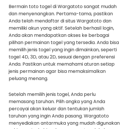
Bermain toto togel di Wargatoto sangat mudah
dan menyenangkan. Pertama-tama, pastikan
Anda telah mendaftar di situs Wargatoto dan
memiliki akun yang aktif. Setelah berhasil login,
Anda akan mendapatkan akses ke berbagai
pilihan permainan togel yang tersedia. Anda bisa
memilih jenis togel yang ingin dimainkan, seperti
togel 4D, 3D, atau 2D, sesuai dengan preferensi
Anda. Pastikan untuk memahami aturan setiap
jenis permainan agar bisa memaksimalkan
peluang menang.
Setelah memilih jenis togel, Anda perlu
memasang taruhan. Pilih angka yang Anda
percayai akan keluar dan tentukan jumlah
taruhan yang ingin Anda pasang. Wargatoto
menyediakan antarmuka yang mudah digunakan