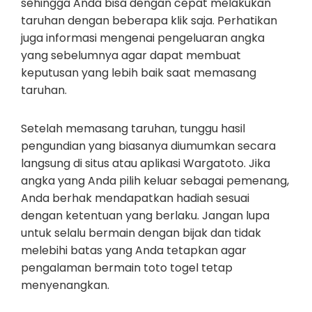
sehingga Anda bisa dengan cepat melakukan
taruhan dengan beberapa klik saja. Perhatikan
juga informasi mengenai pengeluaran angka
yang sebelumnya agar dapat membuat
keputusan yang lebih baik saat memasang
taruhan.
Setelah memasang taruhan, tunggu hasil
pengundian yang biasanya diumumkan secara
langsung di situs atau aplikasi Wargatoto. Jika
angka yang Anda pilih keluar sebagai pemenang,
Anda berhak mendapatkan hadiah sesuai
dengan ketentuan yang berlaku. Jangan lupa
untuk selalu bermain dengan bijak dan tidak
melebihi batas yang Anda tetapkan agar
pengalaman bermain toto togel tetap
menyenangkan.