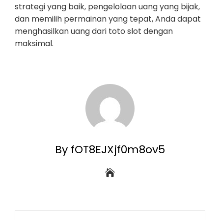
strategi yang baik, pengelolaan uang yang bijak,
dan memilih permainan yang tepat, Anda dapat
menghasilkan uang dari toto slot dengan
maksimal.
By fOT8EJXjf0m8ov5