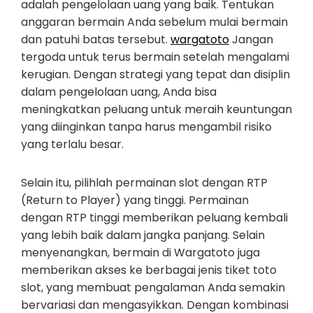
adalah pengelolaan uang yang baik. Tentukan
anggaran bermain Anda sebelum mulai bermain
dan patuhi batas tersebut.
wargatoto
Jangan
tergoda untuk terus bermain setelah mengalami
kerugian. Dengan strategi yang tepat dan disiplin
dalam pengelolaan uang, Anda bisa
meningkatkan peluang untuk meraih keuntungan
yang diinginkan tanpa harus mengambil risiko
yang terlalu besar.
Selain itu, pilihlah permainan slot dengan RTP
(Return to Player) yang tinggi. Permainan
dengan RTP tinggi memberikan peluang kembali
yang lebih baik dalam jangka panjang. Selain
menyenangkan, bermain di Wargatoto juga
memberikan akses ke berbagai jenis tiket toto
slot, yang membuat pengalaman Anda semakin
bervariasi dan mengasyikkan. Dengan kombinasi