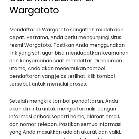
Wargatoto
Mendaftar di Wargatoto sangatlah mudah dan
cepat. Pertama, Anda perlu mengunjungi situs
resmi Wargatoto. Pastikan Anda menggunakan
link yang sah agar bisa mendapatkan keamanan
dan kenyamanan saat mendaftar. Di halaman
utama, Anda akan menemukan tombol
pendaftaran yang jelas terlihat. Klik tombol
tersebut untuk memulai proses.
Setelah mengklik tombol pendaftaran, Anda
akan diminta untuk mengisi formulir dengan
informasi pribadi seperti nama, alamat email,
dan nomor telepon. Pastikan semua informasi
yang Anda masukkan adalah akurat dan valid,