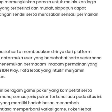
ng memungkinkan pemain untuk melakukan login
yang terperinci dan mudah, siapapun dapat
ngan sendiri serta merasakan sensasi permainan
sial serta membedakan dirinya dari platform
lah antarmuka user yang bersahabat serta sederhana
pat menemukan bermacam-macam permainan yang
IDN Play. Tata letak yang intuitif menjamin
an.
an beragam game poker yang kompetitif serta
maha, semua jenis poker terkenal ada pada situs ini.
 yang memiliki hadiah besar, menambah
tiasa memperbarui variasi game, PokerHebat