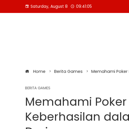
Skip
Saturday, August 8
09:41:05
to
content
Home
Berita Games
Memahami Poker H
BERITA GAMES
Memahami Poker 
Keberhasilan dal