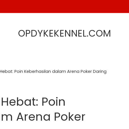
OPDYKEKENNEL.COM
ebat: Poin Keberhasilan dalam Arena Poker Daring
Hebat: Poin
am Arena Poker