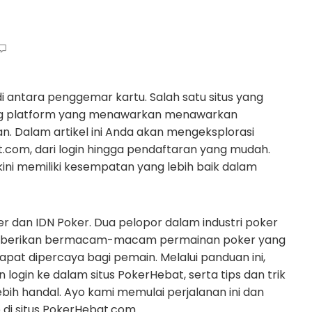
i antara penggemar kartu. Salah satu situs yang
ng platform yang menawarkan menawarkan
 Dalam artikel ini Anda akan mengeksplorasi
.com, dari login hingga pendaftaran yang mudah.
ni memiliki kesempatan yang lebih baik dalam
r dan IDN Poker. Dua pelopor dalam industri poker
memberikan bermacam-macam permainan poker yang
pat dipercaya bagi pemain. Melalui panduan ini,
ogin ke dalam situs PokerHebat, serta tips dan trik
ih handal. Ayo kami memulai perjalanan ini dan
 di situs PokerHebat.com.