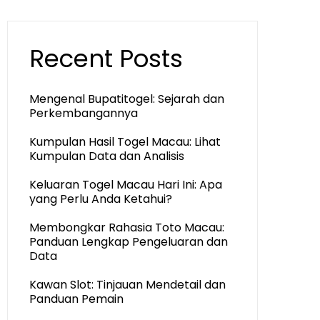
Recent Posts
Mengenal Bupatitogel: Sejarah dan
Perkembangannya
Kumpulan Hasil Togel Macau: Lihat
Kumpulan Data dan Analisis
Keluaran Togel Macau Hari Ini: Apa
yang Perlu Anda Ketahui?
Membongkar Rahasia Toto Macau:
Panduan Lengkap Pengeluaran dan
Data
Kawan Slot: Tinjauan Mendetail dan
Panduan Pemain