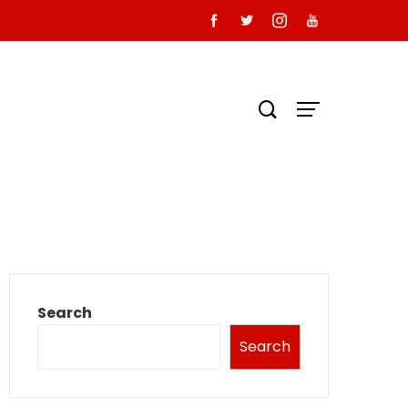
Search
Search