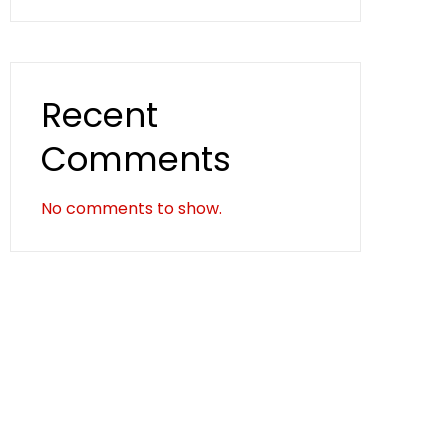
Recent
Comments
No comments to show.