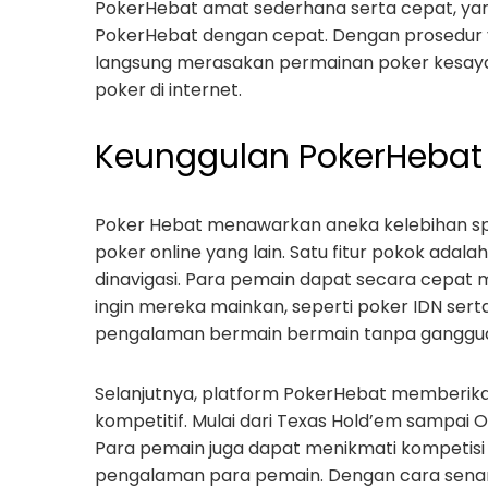
PokerHebat amat sederhana serta cepat, ya
PokerHebat dengan cepat. Dengan prosedur 
langsung merasakan permainan poker kesaya
poker di internet.
Keunggulan PokerHebat
Poker Hebat menawarkan aneka kelebihan spe
poker online yang lain. Satu fitur pokok ada
dinavigasi. Para pemain dapat secara ce
ingin mereka mainkan, seperti poker IDN serta 
pengalaman bermain bermain tanpa ganggu
Selanjutnya, platform PokerHebat memberik
kompetitif. Mulai dari Texas Hold’em sampai O
Para pemain juga dapat menikmati kompetisi
pengalaman para pemain. Dengan cara senan