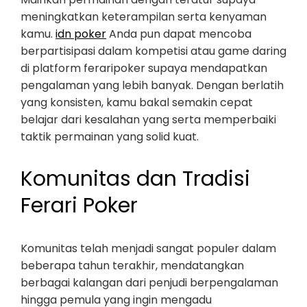
meningkatkan keterampilan serta kenyaman
kamu.
idn poker
Anda pun dapat mencoba
berpartisipasi dalam kompetisi atau game daring
di platform feraripoker supaya mendapatkan
pengalaman yang lebih banyak. Dengan berlatih
yang konsisten, kamu bakal semakin cepat
belajar dari kesalahan yang serta memperbaiki
taktik permainan yang solid kuat.
Komunitas dan Tradisi
Ferari Poker
Komunitas telah menjadi sangat populer dalam
beberapa tahun terakhir, mendatangkan
berbagai kalangan dari penjudi berpengalaman
hingga pemula yang ingin mengadu