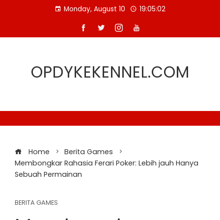
Skip
Monday, August 10
19:05:03
to
content
OPDYKEKENNEL.COM
Home
Berita Games
Membongkar Rahasia Ferari Poker: Lebih jauh Hanya
Sebuah Permainan
BERITA GAMES