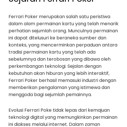
Ferrari Poker merupakan salah satu peristiwa
dalam alam permainan kartu yang telah menarik
perhatian sejumlah orang. Munculnya permainan
ini dapat ditelusuri ke beraneka sumber dan
konteks, yang mencerminkan perpaduan antara
tradisi permainan kartu yang telah ada
sebelumnya dan terobosan yang dibawa oleh
perkembangan teknologi. Sejalan dengan
kebutuhan akan hiburan yang lebih interaktif,
Ferrari Poker berhasil memasuki industri dengan
memberikan pengalaman yang istimewa dan
menggoda bagi sejumlah pemainnya.
Evolusi Ferrari Poke tidak lepas dari kemajuan
teknologi digital yang memungkinkan permainan
ini diakses melalui internet. Dalam zaman