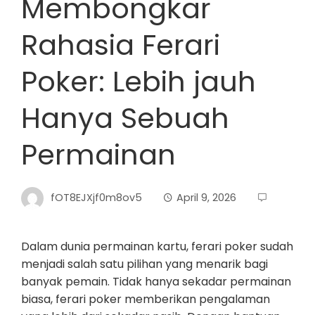
Membongkar
Rahasia Ferari
Poker: Lebih jauh
Hanya Sebuah
Permainan
fOT8EJXjf0m8ov5
April 9, 2026
Dalam dunia permainan kartu, ferari poker sudah
menjadi salah satu pilihan yang menarik bagi
banyak pemain. Tidak hanya sekadar permainan
biasa, ferari poker memberikan pengalaman