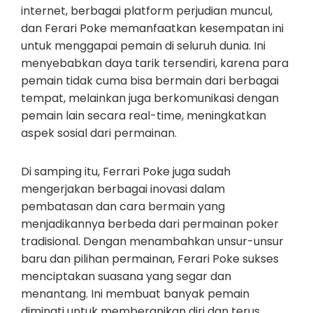
internet, berbagai platform perjudian muncul,
dan Ferari Poke memanfaatkan kesempatan ini
untuk menggapai pemain di seluruh dunia. Ini
menyebabkan daya tarik tersendiri, karena para
pemain tidak cuma bisa bermain dari berbagai
tempat, melainkan juga berkomunikasi dengan
pemain lain secara real-time, meningkatkan
aspek sosial dari permainan.
Di samping itu, Ferrari Poke juga sudah
mengerjakan berbagai inovasi dalam
pembatasan dan cara bermain yang
menjadikannya berbeda dari permainan poker
tradisional. Dengan menambahkan unsur-unsur
baru dan pilihan permainan, Ferari Poke sukses
menciptakan suasana yang segar dan
menantang. Ini membuat banyak pemain
diminati untuk memberanikan diri dan terus