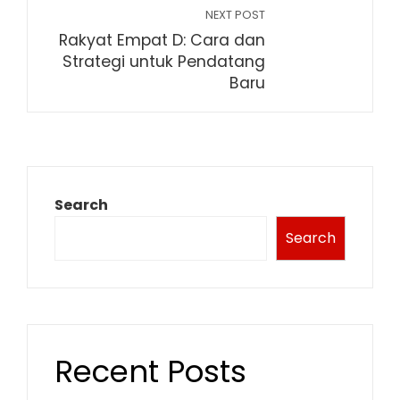
NEXT POST
Rakyat Empat D: Cara dan
Strategi untuk Pendatang
Baru
Search
Search
Recent Posts