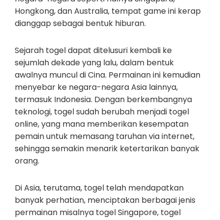
Hongkong, dan Australia, tempat game ini kerap
dianggap sebagai bentuk hiburan.
Sejarah togel dapat ditelusuri kembali ke
sejumlah dekade yang lalu, dalam bentuk
awalnya muncul di Cina. Permainan ini kemudian
menyebar ke negara-negara Asia lainnya,
termasuk Indonesia. Dengan berkembangnya
teknologi, togel sudah berubah menjadi togel
online, yang mana memberikan kesempatan
pemain untuk memasang taruhan via internet,
sehingga semakin menarik ketertarikan banyak
orang.
Di Asia, terutama, togel telah mendapatkan
banyak perhatian, menciptakan berbagai jenis
permainan misalnya togel Singapore, togel