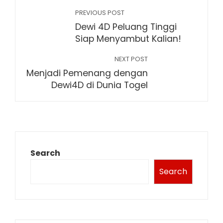
PREVIOUS POST
Dewi 4D Peluang Tinggi
Siap Menyambut Kalian!
NEXT POST
Menjadi Pemenang dengan
Dewi4D di Dunia Togel
Search
Search