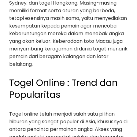
Sydney, dan togel Hongkong. Masing-masing
memiliki format serta aturan yang berbeda,
tetapi esensinya masih sama, yaitu menyediakan
kesempatan kepada pemain agar mencoba
keberuntungan mereka dalam menebak angka
yang akan keluar. Keberadaan toto Macau juga
menyumbang keragaman di dunia togel, menarik
pemain dari beragam kalangan dan latar
belakang.
Togel Online : Trend dan
Popularitas
Togel online telah menjadi salah satu pilihan
hiburan yang sangat populer di Asia, khususnya di
antara pencinta permainan angka. Akses yang
mudah melalui perangkat seluler dan komputer