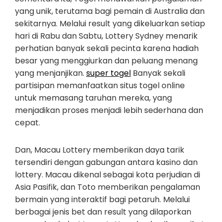
yang unik, terutama bagi pemain di Australia dan
sekitarnya. Melalui result yang dikeluarkan setiap
hari di Rabu dan Sabtu, Lottery Sydney menarik
perhatian banyak sekali pecinta karena hadiah
besar yang menggiurkan dan peluang menang
yang menjanjikan.
super togel
Banyak sekali
partisipan memanfaatkan situs togel online
untuk memasang taruhan mereka, yang
menjadikan proses menjadi lebih sederhana dan
cepat.
Dan, Macau Lottery memberikan daya tarik
tersendiri dengan gabungan antara kasino dan
lottery. Macau dikenal sebagai kota perjudian di
Asia Pasifik, dan Toto memberikan pengalaman
bermain yang interaktif bagi petaruh. Melalui
berbagai jenis bet dan result yang dilaporkan