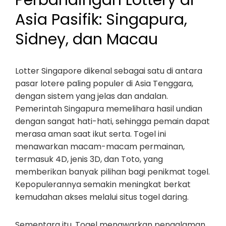
Perbandingan Lottery di
Asia Pasifik: Singapura,
Sidney, dan Macau
Lotter Singapore dikenal sebagai satu di antara
pasar lotere paling populer di Asia Tenggara,
dengan sistem yang jelas dan andalan.
Pemerintah Singapura memelihara hasil undian
dengan sangat hati-hati, sehingga pemain dapat
merasa aman saat ikut serta. Togel ini
menawarkan macam-macam permainan,
termasuk 4D, jenis 3D, dan Toto, yang
memberikan banyak pilihan bagi penikmat togel.
Kepopulerannya semakin meningkat berkat
kemudahan akses melalui situs togel daring.
Sementara itu, Togel menawarkan pengalaman