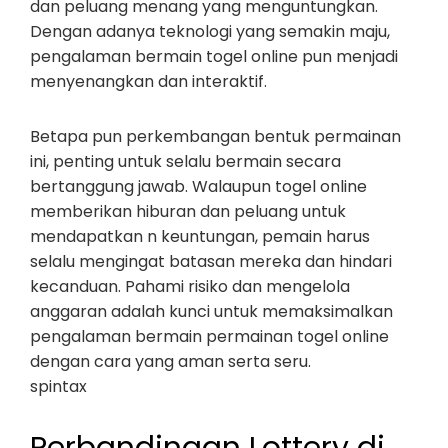
dan peluang menang yang menguntungkan.
Dengan adanya teknologi yang semakin maju,
pengalaman bermain togel online pun menjadi
menyenangkan dan interaktif.
Betapa pun perkembangan bentuk permainan
ini, penting untuk selalu bermain secara
bertanggung jawab. Walaupun togel online
memberikan hiburan dan peluang untuk
mendapatkan n keuntungan, pemain harus
selalu mengingat batasan mereka dan hindari
kecanduan. Pahami risiko dan mengelola
anggaran adalah kunci untuk memaksimalkan
pengalaman bermain permainan togel online
dengan cara yang aman serta seru.
spintax