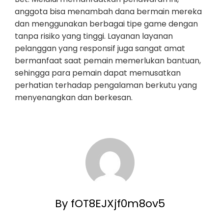
anggota bisa menambah dana bermain mereka
dan menggunakan berbagai tipe game dengan
tanpa risiko yang tinggi. Layanan layanan
pelanggan yang responsif juga sangat amat
bermanfaat saat pemain memerlukan bantuan,
sehingga para pemain dapat memusatkan
perhatian terhadap pengalaman berkutu yang
menyenangkan dan berkesan.
By fOT8EJXjf0m8ov5