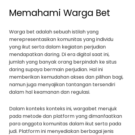
Memahami Warga Bet
Warga bet adalah sebuah istilah yang
merepresentasikan komunitas yang individu
yang ikut serta dalam kegiatan perjudian
mendapatkan daring. Di era digital saat ini,
jumlah yang banyak orang berpindah ke situs
daring supaya bermain perjudian. Hal ini
memberikan kemudahan akses dan pilihan bagi,
namun juga menyajikan tantangan tersendiri
dalam hal keamanan dan regulasi.
Dalam konteks konteks ini, wargabet merujuk
pada metode dan platform yang dimanfaatkan
para anggota komunitas dalam ikut serta pada
judi. Platform ini menyediakan berbagai jenis