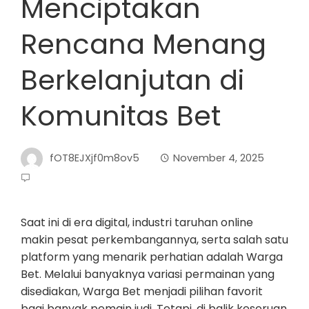
Menciptakan
Rencana Menang
Berkelanjutan di
Komunitas Bet
fOT8EJXjf0m8ov5
November 4, 2025
Saat ini di era digital, industri taruhan online
makin pesat perkembangannya, serta salah satu
platform yang menarik perhatian adalah Warga
Bet. Melalui banyaknya variasi permainan yang
disediakan, Warga Bet menjadi pilihan favorit
bagi banyak pemain judi. Tetapi, di balik keseruan