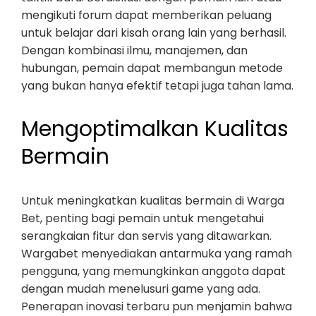
mengikuti forum dapat memberikan peluang
untuk belajar dari kisah orang lain yang berhasil.
Dengan kombinasi ilmu, manajemen, dan
hubungan, pemain dapat membangun metode
yang bukan hanya efektif tetapi juga tahan lama.
Mengoptimalkan Kualitas
Bermain
Untuk meningkatkan kualitas bermain di Warga
Bet, penting bagi pemain untuk mengetahui
serangkaian fitur dan servis yang ditawarkan.
Wargabet menyediakan antarmuka yang ramah
pengguna, yang memungkinkan anggota dapat
dengan mudah menelusuri game yang ada.
Penerapan inovasi terbaru pun menjamin bahwa