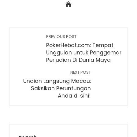
PREVIOUS POST
PokerHebat.com: Tempat
Unggulan untuk Penggemar
Perjudian Di Dunia Maya
NEXT POST
Undian Langsung Macau:
Saksikan Peruntungan
Anda di sini!