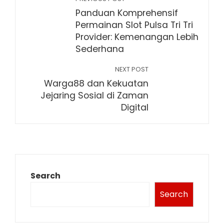
Panduan Komprehensif
Permainan Slot Pulsa Tri Tri
Provider: Kemenangan Lebih
Sederhana
NEXT POST
Warga88 dan Kekuatan
Jejaring Sosial di Zaman
Digital
Search
Search