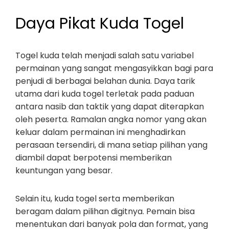
Daya Pikat Kuda Togel
Togel kuda telah menjadi salah satu variabel
permainan yang sangat mengasyikkan bagi para
penjudi di berbagai belahan dunia. Daya tarik
utama dari kuda togel terletak pada paduan
antara nasib dan taktik yang dapat diterapkan
oleh peserta. Ramalan angka nomor yang akan
keluar dalam permainan ini menghadirkan
perasaan tersendiri, di mana setiap pilihan yang
diambil dapat berpotensi memberikan
keuntungan yang besar.
Selain itu, kuda togel serta memberikan
beragam dalam pilihan digitnya. Pemain bisa
menentukan dari banyak pola dan format, yang