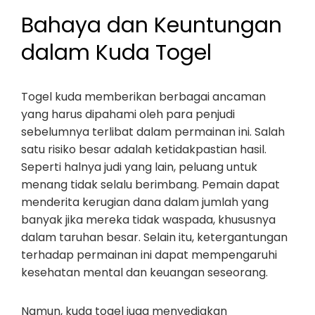
Bahaya dan Keuntungan
dalam Kuda Togel
Togel kuda memberikan berbagai ancaman
yang harus dipahami oleh para penjudi
sebelumnya terlibat dalam permainan ini. Salah
satu risiko besar adalah ketidakpastian hasil.
Seperti halnya judi yang lain, peluang untuk
menang tidak selalu berimbang. Pemain dapat
menderita kerugian dana dalam jumlah yang
banyak jika mereka tidak waspada, khususnya
dalam taruhan besar. Selain itu, ketergantungan
terhadap permainan ini dapat mempengaruhi
kesehatan mental dan keuangan seseorang.
Namun, kuda togel juga menyediakan