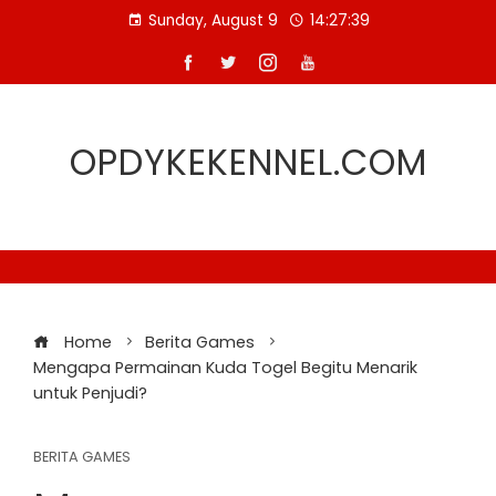
Skip
Sunday, August 9
14:27:39
to
content
OPDYKEKENNEL.COM
Home
Berita Games
Mengapa Permainan Kuda Togel Begitu Menarik
untuk Penjudi?
BERITA GAMES