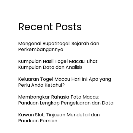
Recent Posts
Mengenal Bupatitogel: Sejarah dan
Perkembangannya
Kumpulan Hasil Togel Macau: Lihat
Kumpulan Data dan Analisis
Keluaran Togel Macau Hari Ini: Apa yang
Perlu Anda Ketahui?
Membongkar Rahasia Toto Macau:
Panduan Lengkap Pengeluaran dan Data
Kawan Slot: Tinjauan Mendetail dan
Panduan Pemain