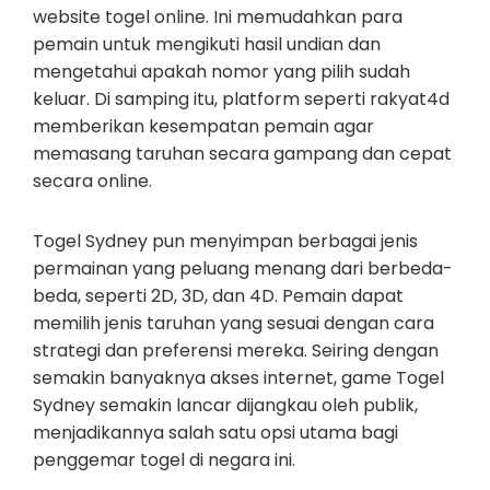
website togel online. Ini memudahkan para
pemain untuk mengikuti hasil undian dan
mengetahui apakah nomor yang pilih sudah
keluar. Di samping itu, platform seperti rakyat4d
memberikan kesempatan pemain agar
memasang taruhan secara gampang dan cepat
secara online.
Togel Sydney pun menyimpan berbagai jenis
permainan yang peluang menang dari berbeda-
beda, seperti 2D, 3D, dan 4D. Pemain dapat
memilih jenis taruhan yang sesuai dengan cara
strategi dan preferensi mereka. Seiring dengan
semakin banyaknya akses internet, game Togel
Sydney semakin lancar dijangkau oleh publik,
menjadikannya salah satu opsi utama bagi
penggemar togel di negara ini.