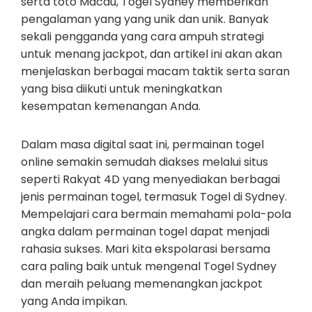
serta toto Macau, Togel Sydney memberikan
pengalaman yang yang unik dan unik. Banyak
sekali pengganda yang cara ampuh strategi
untuk menang jackpot, dan artikel ini akan akan
menjelaskan berbagai macam taktik serta saran
yang bisa diikuti untuk meningkatkan
kesempatan kemenangan Anda.
Dalam masa digital saat ini, permainan togel
online semakin semudah diakses melalui situs
seperti Rakyat 4D yang menyediakan berbagai
jenis permainan togel, termasuk Togel di Sydney.
Mempelajari cara bermain memahami pola-pola
angka dalam permainan togel dapat menjadi
rahasia sukses. Mari kita ekspolarasi bersama
cara paling baik untuk mengenal Togel Sydney
dan meraih peluang memenangkan jackpot
yang Anda impikan.