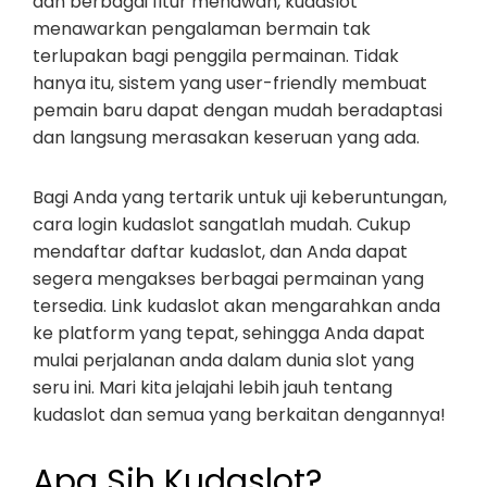
dan berbagai fitur menawan, kudaslot
menawarkan pengalaman bermain tak
terlupakan bagi penggila permainan. Tidak
hanya itu, sistem yang user-friendly membuat
pemain baru dapat dengan mudah beradaptasi
dan langsung merasakan keseruan yang ada.
Bagi Anda yang tertarik untuk uji keberuntungan,
cara login kudaslot sangatlah mudah. Cukup
mendaftar daftar kudaslot, dan Anda dapat
segera mengakses berbagai permainan yang
tersedia. Link kudaslot akan mengarahkan anda
ke platform yang tepat, sehingga Anda dapat
mulai perjalanan anda dalam dunia slot yang
seru ini. Mari kita jelajahi lebih jauh tentang
kudaslot dan semua yang berkaitan dengannya!
Apa Sih Kudaslot?