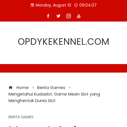
Skip
Monday, August 10
09:04:07
to
content
OPDYKEKENNEL.COM
Home
Berita Games
Mengetahui Kudaslot: Game Mesin Slot yang
Menghentak Dunia Slot
BERITA GAMES