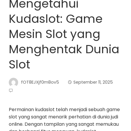
Mengetahui
Kudaslot: Game
Mesin Slot yang
Menghentak Dunia
Slot
fOT8EJXjf0m8ov5
September 11, 2025
Permainan kudaslot telah menjadi sebuah game
slot yang sangat menarik perhatian di dunia judi
online. Dengan tampilan yang sangat memukau