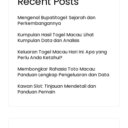
Recent Posts
Mengenal Bupatitogel: Sejarah dan
Perkembangannya
Kumpulan Hasil Togel Macau: Lihat
Kumpulan Data dan Analisis
Keluaran Togel Macau Hari Ini: Apa yang
Perlu Anda Ketahui?
Membongkar Rahasia Toto Macau:
Panduan Lengkap Pengeluaran dan Data
Kawan Slot: Tinjauan Mendetail dan
Panduan Pemain