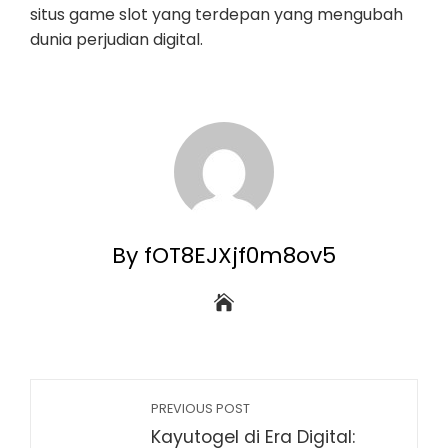
situs game slot yang terdepan yang mengubah
dunia perjudian digital.
By fOT8EJXjf0m8ov5
PREVIOUS POST
Kayutogel di Era Digital: