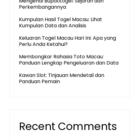
Mengenal Bupatitogel: Sejarah dan
Perkembangannya
Kumpulan Hasil Togel Macau: Lihat
Kumpulan Data dan Analisis
Keluaran Togel Macau Hari Ini: Apa yang
Perlu Anda Ketahui?
Membongkar Rahasia Toto Macau:
Panduan Lengkap Pengeluaran dan Data
Kawan Slot: Tinjauan Mendetail dan
Panduan Pemain
Recent Comments