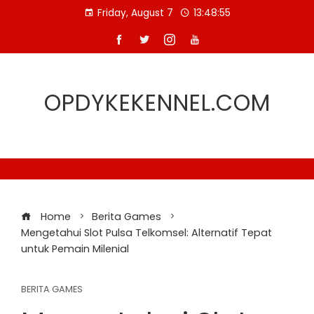
Skip
Friday, August 7
13:48:56
to
content
OPDYKEKENNEL.COM
Home
Berita Games
Mengetahui Slot Pulsa Telkomsel: Alternatif Tepat
untuk Pemain Milenial
BERITA GAMES