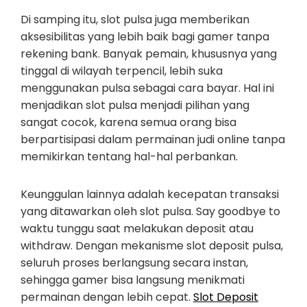
Di samping itu, slot pulsa juga memberikan
aksesibilitas yang lebih baik bagi gamer tanpa
rekening bank. Banyak pemain, khususnya yang
tinggal di wilayah terpencil, lebih suka
menggunakan pulsa sebagai cara bayar. Hal ini
menjadikan slot pulsa menjadi pilihan yang
sangat cocok, karena semua orang bisa
berpartisipasi dalam permainan judi online tanpa
memikirkan tentang hal-hal perbankan.
Keunggulan lainnya adalah kecepatan transaksi
yang ditawarkan oleh slot pulsa. Say goodbye to
waktu tunggu saat melakukan deposit atau
withdraw. Dengan mekanisme slot deposit pulsa,
seluruh proses berlangsung secara instan,
sehingga gamer bisa langsung menikmati
permainan dengan lebih cepat.
Slot Deposit