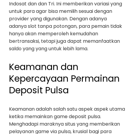
Indosat dan dan Tri. Ini memberikan variasi yang
untuk para agar bisa memilih sesuai dengan
provider yang digunakan. Dengan adanya
adanya slot tanpa potongan, para pemain tidak
hanya akan memperoleh kemudahan
bertransaksi, tetapi juga dapat memanfaatkan
saldo yang yang untuk lebih lama.
Keamanan dan
Kepercayaan Permainan
Deposit Pulsa
Keamanan adalah salah satu aspek aspek utama
ketika memainkan game deposit pulsa.
Menghadapi maraknya situs yang memberikan
pelayanan game via pulsa, krusial bagi para