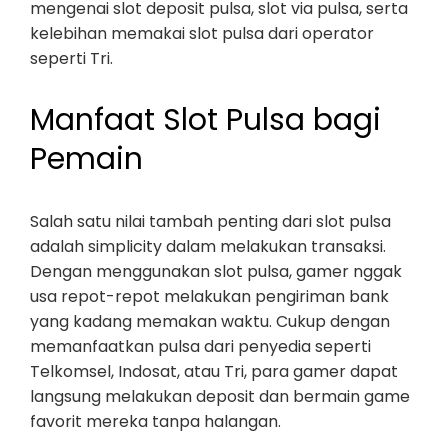
mengenai slot deposit pulsa, slot via pulsa, serta
kelebihan memakai slot pulsa dari operator
seperti Tri.
Manfaat Slot Pulsa bagi
Pemain
Salah satu nilai tambah penting dari slot pulsa
adalah simplicity dalam melakukan transaksi.
Dengan menggunakan slot pulsa, gamer nggak
usa repot-repot melakukan pengiriman bank
yang kadang memakan waktu. Cukup dengan
memanfaatkan pulsa dari penyedia seperti
Telkomsel, Indosat, atau Tri, para gamer dapat
langsung melakukan deposit dan bermain game
favorit mereka tanpa halangan.