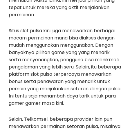
memakan waktu lama. Ini menjadi pilihan yang
tepat untuk mereka yang aktif menjalankan
permainan.
Situs slot pulsa kini juga menawarkan berbagai
macam permainan mana bisa diakses dengan
mudah menggunakan menggunakan. Dengan
banyaknya pilihan game yang yang menarik
serta menyenangkan, pengguna bisa menikmati
pengalaman yang lebih seru. Selain, itu beberapa
platform slot pulsa terpercaya menawarkan
bonus serta penawaran yang menarik untuk
pemain yang menjalankan setoran dengan pulsa.
Ini tentu saja menambah daya tarik untuk para
gamer gamer masa kini.
Selain, Telkomsel, beberapa provider lain pun
menawarkan permainan setoran pulsa, misalnya