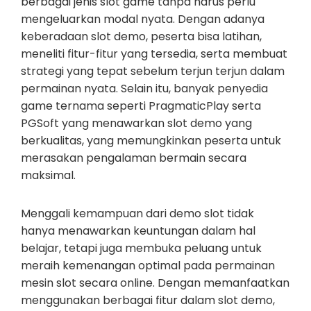
berbagai jenis slot game tanpa harus perlu
mengeluarkan modal nyata. Dengan adanya
keberadaan slot demo, peserta bisa latihan,
meneliti fitur-fitur yang tersedia, serta membuat
strategi yang tepat sebelum terjun terjun dalam
permainan nyata. Selain itu, banyak penyedia
game ternama seperti PragmaticPlay serta
PGSoft yang menawarkan slot demo yang
berkualitas, yang memungkinkan peserta untuk
merasakan pengalaman bermain secara
maksimal.
Menggali kemampuan dari demo slot tidak
hanya menawarkan keuntungan dalam hal
belajar, tetapi juga membuka peluang untuk
meraih kemenangan optimal pada permainan
mesin slot secara online. Dengan memanfaatkan
menggunakan berbagai fitur dalam slot demo,