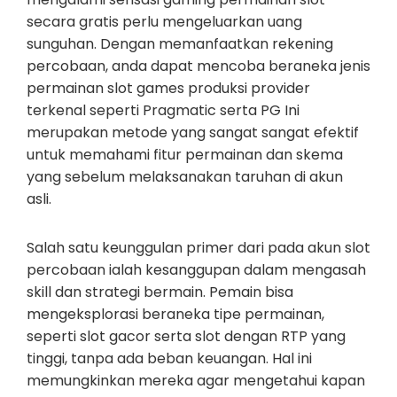
secara gratis perlu mengeluarkan uang
sunguhan. Dengan memanfaatkan rekening
percobaan, anda dapat mencoba beraneka jenis
permainan slot games produksi provider
terkenal seperti Pragmatic serta PG Ini
merupakan metode yang sangat sangat efektif
untuk memahami fitur permainan dan skema
yang sebelum melaksanakan taruhan di akun
asli.
Salah satu keunggulan primer dari pada akun slot
percobaan ialah kesanggupan dalam mengasah
skill dan strategi bermain. Pemain bisa
mengeksplorasi beraneka tipe permainan,
seperti slot gacor serta slot dengan RTP yang
tinggi, tanpa ada beban keuangan. Hal ini
memungkinkan mereka agar mengetahui kapan