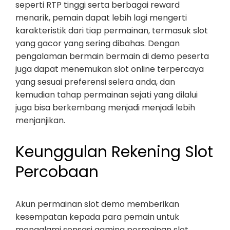
seperti RTP tinggi serta berbagai reward
menarik, pemain dapat lebih lagi mengerti
karakteristik dari tiap permainan, termasuk slot
yang gacor yang sering dibahas. Dengan
pengalaman bermain bermain di demo peserta
juga dapat menemukan slot online terpercaya
yang sesuai preferensi selera anda, dan
kemudian tahap permainan sejati yang dilalui
juga bisa berkembang menjadi menjadi lebih
menjanjikan.
Keunggulan Rekening Slot
Percobaan
Akun permainan slot demo memberikan
kesempatan kepada para pemain untuk
mengalami sensasi gaming permainan slot