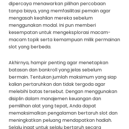
dipercaya menawarkan pilihan percobaan
tanpa biaya, yang memfasilitasi pemain agar
mengasah keahlian mereka sebelum
menggunakan modal. Ini pun memberi
kesempatan untuk mengeksplorasi macam-
macam topik serta kemampuan milik permainan
slot yang berbeda.
Akhirnya, hampir penting agar menetapkan
batasan dan bankroll yang jelas sebelum
bermain. Tentukan jumlah maksimum yang siap
kalian pertaruhkan dan tidak tergoda agar
melebihi batas tersebut. Dengan menggunakan
disiplin dalam manajemen keuangan dan
pemilihan alat yang tepat, Anda dapat
memaksimalkan pengalaman bertaruh slot dan
meningkatkan peluang mendapatkan hadiah.
Selalu ingat untuk selalu bertaruh secara