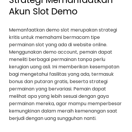
Strategi Memanfaatkan
Akun Slot Demo
Memanfaatkan demo slot merupakan strategi
kritis untuk memahami bermacam tipe
permainan slot yang ada di website online.
Menggunakan demo account, pemain dapat
meneliti berbagai permainan tanpa perlu
kerugian uang asli. Ini memberikan kesempatan
bagi mengetahui fasilitas yang ada, termasuk
bonus dan putaran gratis, beserta strategi
permainan yang bervariasi. Pemain dapat
melihat apa yang lebih sesuai dengan gaya
permainan mereka, agar mampu memperbesar
kemungkinan dalam meraih kemenangan saat
berjudi dengan uang sungguhan nanti.