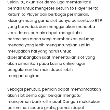
Selain itu, akun slot demo juga memfasilitasi
pemain untuk mengetes Return to Player serta
Return to Player dari berbagai permainan.
Masing-masing game slot punya persentase RTP
yang bervariasi, dan menggunakan mencoba
versi demo, pemain dapat mengetahui
permainan mana yang memberikan peluang
menang yang lebih menguntungkan. Hal ini
merupakan hal yang harus untuk
dipertimbangkan saat menentukan slot yang
akan dimainkan pada kasino online, agar
pengalaman bermain dapat lebih
menguntungkan.
Sebagai penutup, pemain dapat memanfaatkan
akun slot demo agar belajar mengatur
manajemen bankroll modal. Dengan melakukan
permainan secara gratis, pemain dapat