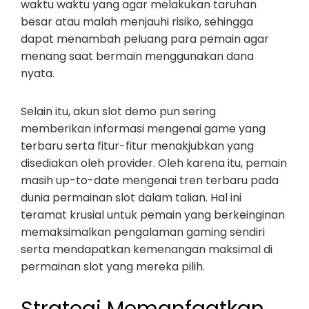
waktu waktu yang agar melakukan taruhan
besar atau malah menjauhi risiko, sehingga
dapat menambah peluang para pemain agar
menang saat bermain menggunakan dana
nyata.
Selain itu, akun slot demo pun sering
memberikan informasi mengenai game yang
terbaru serta fitur-fitur menakjubkan yang
disediakan oleh provider. Oleh karena itu, pemain
masih up-to-date mengenai tren terbaru pada
dunia permainan slot dalam talian. Hal ini
teramat krusial untuk pemain yang berkeinginan
memaksimalkan pengalaman gaming sendiri
serta mendapatkan kemenangan maksimal di
permainan slot yang mereka pilih.