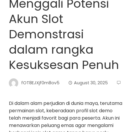
Menggali Potensi
Akun Slot
Demonstrasi
dalam rangka
Kesuksesan Penuh
fOT8EJXjf0m8ov5
August 30, 2025
Di dalam alam perjudian di dunia maya, terutama
permainan slot, keberadaan profil slot demo
telah menjadi favorit bagi para peserta. Akun ini
menawarkan peluang emas agar mengalami