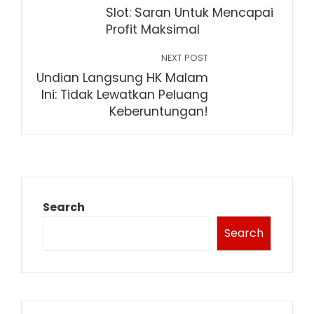
Slot: Saran Untuk Mencapai
Profit Maksimal
NEXT POST
Undian Langsung HK Malam
Ini: Tidak Lewatkan Peluang
Keberuntungan!
Search
Search