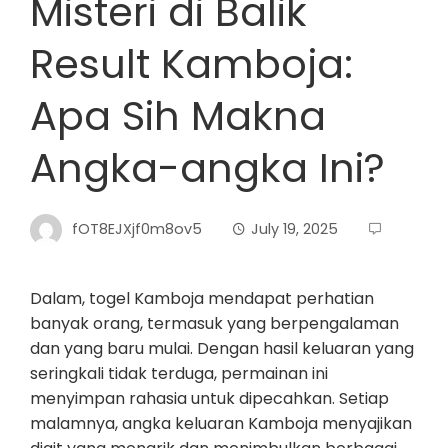
Misteri di Balik
Result Kamboja:
Apa Sih Makna
Angka-angka Ini?
fOT8EJXjf0m8ov5
July 19, 2025
Dalam, togel Kamboja mendapat perhatian
banyak orang, termasuk yang berpengalaman
dan yang baru mulai. Dengan hasil keluaran yang
seringkali tidak terduga, permainan ini
menyimpan rahasia untuk dipecahkan. Setiap
malamnya, angka keluaran Kamboja menyajikan