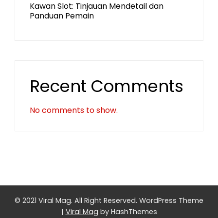
Kawan Slot: Tinjauan Mendetail dan
Panduan Pemain
Recent Comments
No comments to show.
© 2021 Viral Mag. All Right Reserved.
WordPress Theme
|
Viral Mag
by HashThemes