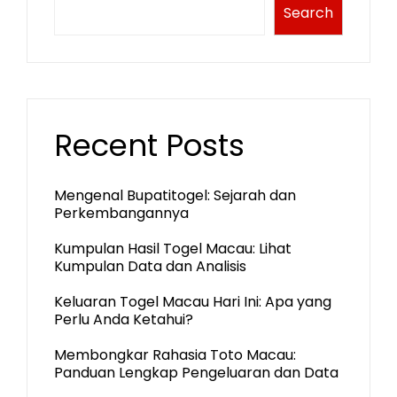
Search
Recent Posts
Mengenal Bupatitogel: Sejarah dan
Perkembangannya
Kumpulan Hasil Togel Macau: Lihat
Kumpulan Data dan Analisis
Keluaran Togel Macau Hari Ini: Apa yang
Perlu Anda Ketahui?
Membongkar Rahasia Toto Macau:
Panduan Lengkap Pengeluaran dan Data