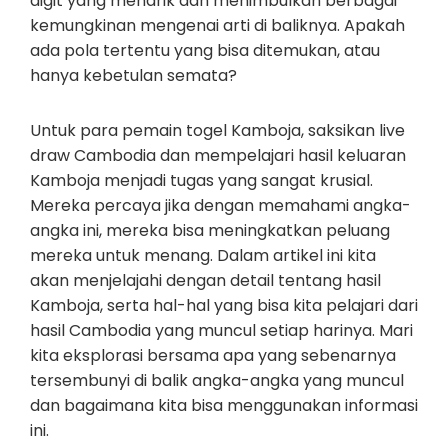
digit yang menarik dan menimbulkan berbagai
kemungkinan mengenai arti di baliknya. Apakah
ada pola tertentu yang bisa ditemukan, atau
hanya kebetulan semata?
Untuk para pemain togel Kamboja, saksikan live
draw Cambodia dan mempelajari hasil keluaran
Kamboja menjadi tugas yang sangat krusial.
Mereka percaya jika dengan memahami angka-
angka ini, mereka bisa meningkatkan peluang
mereka untuk menang. Dalam artikel ini kita
akan menjelajahi dengan detail tentang hasil
Kamboja, serta hal-hal yang bisa kita pelajari dari
hasil Cambodia yang muncul setiap harinya. Mari
kita eksplorasi bersama apa yang sebenarnya
tersembunyi di balik angka-angka yang muncul
dan bagaimana kita bisa menggunakan informasi
ini.