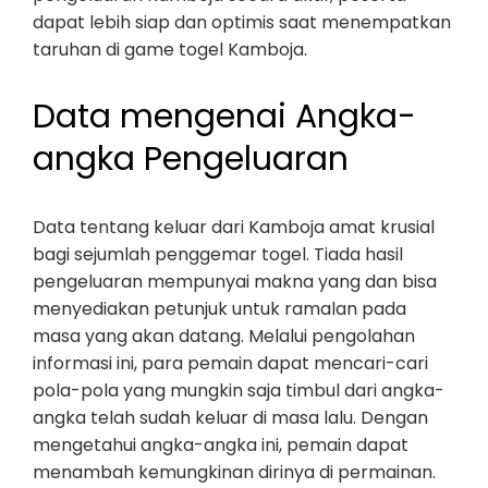
dapat lebih siap dan optimis saat menempatkan
taruhan di game togel Kamboja.
Data mengenai Angka-
angka Pengeluaran
Data tentang keluar dari Kamboja amat krusial
bagi sejumlah penggemar togel. Tiada hasil
pengeluaran mempunyai makna yang dan bisa
menyediakan petunjuk untuk ramalan pada
masa yang akan datang. Melalui pengolahan
informasi ini, para pemain dapat mencari-cari
pola-pola yang mungkin saja timbul dari angka-
angka telah sudah keluar di masa lalu. Dengan
mengetahui angka-angka ini, pemain dapat
menambah kemungkinan dirinya di permainan.