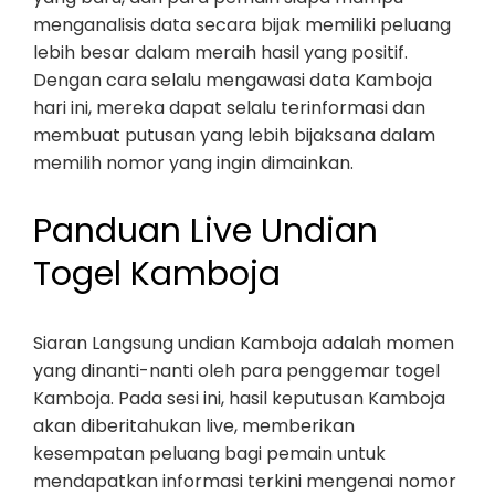
menganalisis data secara bijak memiliki peluang
lebih besar dalam meraih hasil yang positif.
Dengan cara selalu mengawasi data Kamboja
hari ini, mereka dapat selalu terinformasi dan
membuat putusan yang lebih bijaksana dalam
memilih nomor yang ingin dimainkan.
Panduan Live Undian
Togel Kamboja
Siaran Langsung undian Kamboja adalah momen
yang dinanti-nanti oleh para penggemar togel
Kamboja. Pada sesi ini, hasil keputusan Kamboja
akan diberitahukan live, memberikan
kesempatan peluang bagi pemain untuk
mendapatkan informasi terkini mengenai nomor