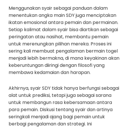
Menggunakan syair sebagai panduan dalam
menentukan angka main SDY juga menciptakan
ikatan emosional antara pemain dan permainan.
Setiap kalimat dalam syair bisa diartikan sebagai
peringatan atau nasihat, membantu pemain
untuk merenungkan pilihan mereka. Proses ini
sering kali membuat pengalaman bermain togel
menjadi lebih bermakna, di mana keyakinan akan
keberuntungan diiringi dengan filosofi yang
membawa kedamaian dan harapan.
Akhirnya, syair SDY tidak hanya berfungsi sebagai
alat untuk prediksi, tetapi juga sebagai sarana
untuk membangun rasa kebersamaan antara
para pemain. Diskusi tentang syair dan artinya
seringkali menjadi ajang bagi pemain untuk
berbagi pengalaman dan strategi. Ini