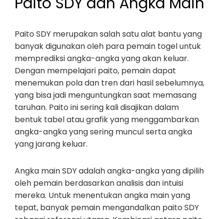
Paito SDY dan Angka Main
Paito SDY merupakan salah satu alat bantu yang
banyak digunakan oleh para pemain togel untuk
memprediksi angka-angka yang akan keluar.
Dengan mempelajari paito, pemain dapat
menemukan pola dan tren dari hasil sebelumnya,
yang bisa jadi menguntungkan saat memasang
taruhan. Paito ini sering kali disajikan dalam
bentuk tabel atau grafik yang menggambarkan
angka-angka yang sering muncul serta angka
yang jarang keluar.
Angka main SDY adalah angka-angka yang dipilih
oleh pemain berdasarkan analisis dan intuisi
mereka. Untuk menentukan angka main yang
tepat, banyak pemain mengandalkan paito SDY