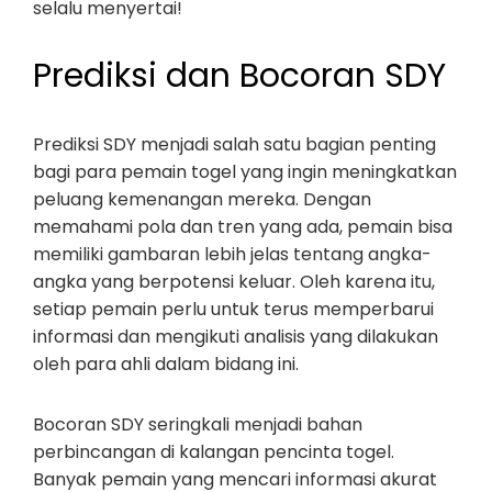
selalu menyertai!
Prediksi dan Bocoran SDY
Prediksi SDY menjadi salah satu bagian penting
bagi para pemain togel yang ingin meningkatkan
peluang kemenangan mereka. Dengan
memahami pola dan tren yang ada, pemain bisa
memiliki gambaran lebih jelas tentang angka-
angka yang berpotensi keluar. Oleh karena itu,
setiap pemain perlu untuk terus memperbarui
informasi dan mengikuti analisis yang dilakukan
oleh para ahli dalam bidang ini.
Bocoran SDY seringkali menjadi bahan
perbincangan di kalangan pencinta togel.
Banyak pemain yang mencari informasi akurat