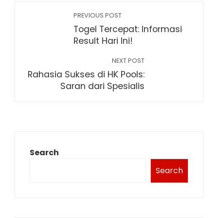
PREVIOUS POST
Togel Tercepat: Informasi
Result Hari Ini!
NEXT POST
Rahasia Sukses di HK Pools:
Saran dari Spesialis
Search
Search