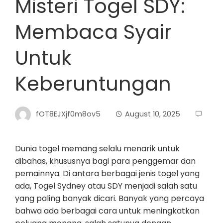
Misteri Togel SDY:
Membaca Syair
Untuk
Keberuntungan
fOT8EJXjf0m8ov5
August 10, 2025
Dunia togel memang selalu menarik untuk
dibahas, khususnya bagi para penggemar dan
pemainnya. Di antara berbagai jenis togel yang
ada, Togel Sydney atau SDY menjadi salah satu
yang paling banyak dicari. Banyak yang percaya
bahwa ada berbagai cara untuk meningkatkan