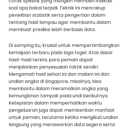
corak spesifik yang mungkin memberi indikasi
soal apa bakal terjadi. Teknik ini mencakup
penelitian statistik serta pengertian dalam
tentang hasil lampau agar membantu dalam
membuat prediksi lebih berbasis data.
Di samping itu, krusial untuk mempertimbangkan
kemajuan terbaru pada laga togel. Atas dasar
hasil-hasil terkini, para pemain dapat
menjalankan penyesuaian taktik sendiri.
Mengamati hasil sehari ini dan malam ini dari
undian angka di Singapore, misalnya, bisa
membantu dalam meramalkan angka yang
kemungkinan tampak pada undi berikutnya.
Ketepatan dalam memperhatikan waktu
pengeluaran juga dapat memberikan manfaat
untuk pemain, terutama ketika mengikuti undian
langsung yang menawarkan data segera serta