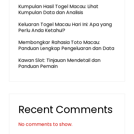
Kumpulan Hasil Togel Macau: Lihat
Kumpulan Data dan Analisis
Keluaran Togel Macau Hari Ini: Apa yang
Perlu Anda Ketahui?
Membongkar Rahasia Toto Macau:
Panduan Lengkap Pengeluaran dan Data
Kawan Slot: Tinjauan Mendetail dan
Panduan Pemain
Recent Comments
No comments to show.