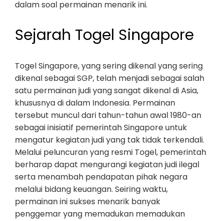
dalam soal permainan menarik ini.
Sejarah Togel Singapore
Togel Singapore, yang sering dikenal yang sering
dikenal sebagai SGP, telah menjadi sebagai salah
satu permainan judi yang sangat dikenal di Asia,
khususnya di dalam Indonesia. Permainan
tersebut muncul dari tahun-tahun awal 1980-an
sebagai inisiatif pemerintah Singapore untuk
mengatur kegiatan judi yang tak tidak terkendali.
Melalui peluncuran yang resmi Togel, pemerintah
berharap dapat mengurangi kegiatan judi ilegal
serta menambah pendapatan pihak negara
melalui bidang keuangan. Seiring waktu,
permainan ini sukses menarik banyak
penggemar yang memadukan memadukan