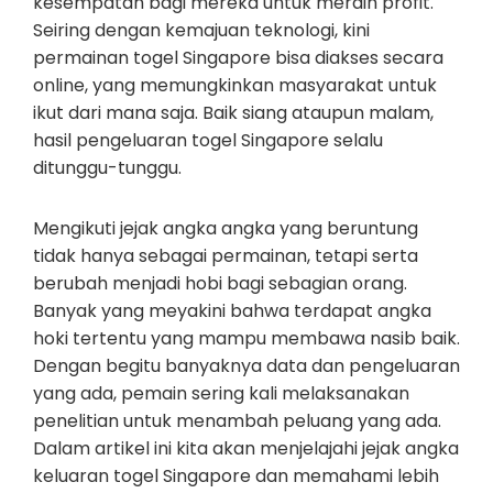
kesempatan bagi mereka untuk meraih profit.
Seiring dengan kemajuan teknologi, kini
permainan togel Singapore bisa diakses secara
online, yang memungkinkan masyarakat untuk
ikut dari mana saja. Baik siang ataupun malam,
hasil pengeluaran togel Singapore selalu
ditunggu-tunggu.
Mengikuti jejak angka angka yang beruntung
tidak hanya sebagai permainan, tetapi serta
berubah menjadi hobi bagi sebagian orang.
Banyak yang meyakini bahwa terdapat angka
hoki tertentu yang mampu membawa nasib baik.
Dengan begitu banyaknya data dan pengeluaran
yang ada, pemain sering kali melaksanakan
penelitian untuk menambah peluang yang ada.
Dalam artikel ini kita akan menjelajahi jejak angka
keluaran togel Singapore dan memahami lebih