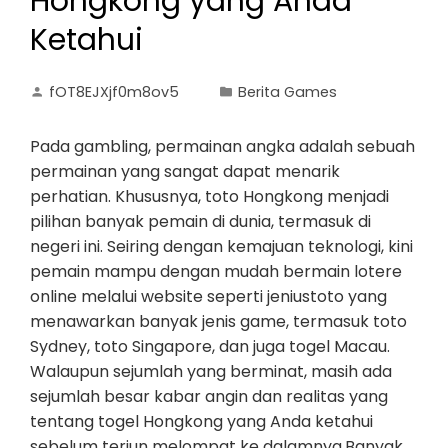
Hongkong yang Anda
Ketahui
fOT8EJXjf0m8ov5
Berita Games
Pada gambling, permainan angka adalah sebuah
permainan yang sangat dapat menarik
perhatian. Khususnya, toto Hongkong menjadi
pilihan banyak pemain di dunia, termasuk di
negeri ini. Seiring dengan kemajuan teknologi, kini
pemain mampu dengan mudah bermain lotere
online melalui website seperti jeniustoto yang
menawarkan banyak jenis game, termasuk toto
Sydney, toto Singapore, dan juga togel Macau.
Walaupun sejumlah yang berminat, masih ada
sejumlah besar kabar angin dan realitas yang
tentang togel Hongkong yang Anda ketahui
sebelum terjun melompat ke dalamnya.Banyak