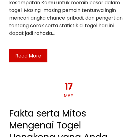
kesempatan Kamu untuk meraih besar dalam
togel. Masing-masing pemain tentunya ingin
mencari angka chance pribadi, dan pengertian
tentang corak serta statistik di togel hari ini
dapat jadi rahasia…
Read More
17
MAY
Fakta serta Mitos
Mengenai Togel