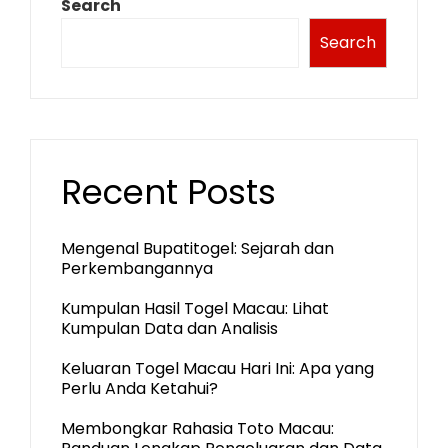
Search
Search
Recent Posts
Mengenal Bupatitogel: Sejarah dan
Perkembangannya
Kumpulan Hasil Togel Macau: Lihat
Kumpulan Data dan Analisis
Keluaran Togel Macau Hari Ini: Apa yang
Perlu Anda Ketahui?
Membongkar Rahasia Toto Macau: