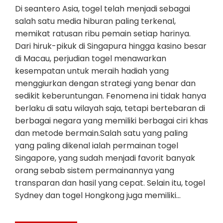
Di seantero Asia, togel telah menjadi sebagai
salah satu media hiburan paling terkenal,
memikat ratusan ribu pemain setiap harinya.
Dari hiruk-pikuk di Singapura hingga kasino besar
di Macau, perjudian togel menawarkan
kesempatan untuk meraih hadiah yang
menggiurkan dengan strategi yang benar dan
sedikit keberuntungan. Fenomena ini tidak hanya
berlaku di satu wilayah saja, tetapi bertebaran di
berbagai negara yang memiliki berbagai ciri khas
dan metode bermain.Salah satu yang paling
yang paling dikenal ialah permainan togel
Singapore, yang sudah menjadi favorit banyak
orang sebab sistem permainannya yang
transparan dan hasil yang cepat. Selain itu, togel
Sydney dan togel Hongkong juga memiliki…