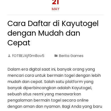
21
MAY
Cara Daftar di Kayutogel
dengan Mudah dan
Cepat
fOT8EJXjf0m8ov5
Berita Games
Dalam era digital saat ini, banyak orang yang
mencari cara untuk bermain togel dengan lebih
mudah dan cepat. Salah satu platform yang
banyak diperbincangkan adalah Kayutogel,
sebuah situs resmi yang menawarkan
pengalaman bermain togel secara online
dengan aman dan nyaman. Bagi Anda yang baru