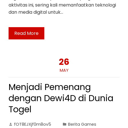
aktivitas ini, sering kali memanfaatkan teknologi
dan media digital untuk…
Read More
26
MAY
Menjadi Pemenang
dengan Dewi4D di Dunia
Togel
fOT8EJXjf0m8ov5
Berita Games