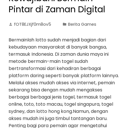
Pintar di Zaman Digital
fOT8EJXjf0m8ov5
Berita Games
Bermainlah lotto sudah menjadi bagian dari
kebudayaan masyarakat di banyak bangsa,
termasuk Indonesia. Di zaman dunia maya ini
metode bermain-main togel sudah
bertransformasi dari kehadiran berbagai
platform daring seperti banyak platform lainnya.
Melalui akses mudah akses via internet, pemain
sekarang bisa dengan mudah mengakses
berbagai berbagai jenis togel, termasuk togel
online, toto, toto macau, togel singapura, togel
sydney, dan lotto hong kong.Namun, dengan
akses mudah ini juga timbul tantangan baru.
Penting bagi para pemain agar mengetahui