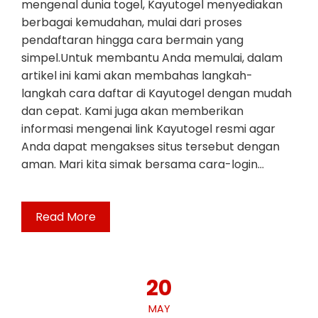
mengenal dunia togel, Kayutogel menyediakan
berbagai kemudahan, mulai dari proses
pendaftaran hingga cara bermain yang
simpel.Untuk membantu Anda memulai, dalam
artikel ini kami akan membahas langkah-
langkah cara daftar di Kayutogel dengan mudah
dan cepat. Kami juga akan memberikan
informasi mengenai link Kayutogel resmi agar
Anda dapat mengakses situs tersebut dengan
aman. Mari kita simak bersama cara-login…
Read More
20
MAY