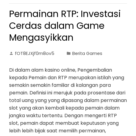
Permainan RTP: Investasi
Cerdas dalam Game
Mengasyikkan
fOT8EJXjf0m8ov5
Berita Games
Di dalam alam kasino online, Pengembalian
kepada Pemain dan RTP merupakan istilah yang
semakin semakin familiar di kalangan para
pemain. Definisi ini merujuk pada prosentase dari
total uang yang yang dipasang dalam permainan
slot yang akan kembali kepada pemain dalam
jangka waktu tertentu. Dengan mengerti RTP
slot, pemain dapat membuat keputusan yang
lebih lebih bijak saat memilih permainan,