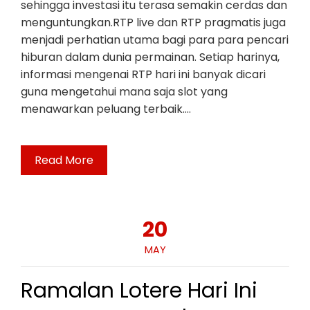
sehingga investasi itu terasa semakin cerdas dan
menguntungkan.RTP live dan RTP pragmatis juga
menjadi perhatian utama bagi para para pencari
hiburan dalam dunia permainan. Setiap harinya,
informasi mengenai RTP hari ini banyak dicari
guna mengetahui mana saja slot yang
menawarkan peluang terbaik.…
Read More
20
MAY
Ramalan Lotere Hari Ini