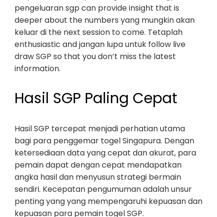
pengeluaran sgp can provide insight that is
deeper about the numbers yang mungkin akan
keluar di the next session to come. Tetaplah
enthusiastic and jangan lupa untuk follow live
draw SGP so that you don’t miss the latest
information.
Hasil SGP Paling Cepat
Hasil SGP tercepat menjadi perhatian utama
bagi para penggemar togel Singapura. Dengan
ketersediaan data yang cepat dan akurat, para
pemain dapat dengan cepat mendapatkan
angka hasil dan menyusun strategi bermain
sendiri. Kecepatan pengumuman adalah unsur
penting yang yang mempengaruhi kepuasan dan
kepuasan para pemain togel SGP.