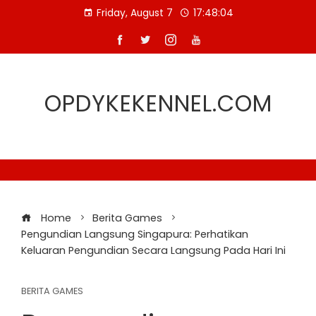
Skip
Friday, August 7
17:48:05
to
content
OPDYKEKENNEL.COM
Home
Berita Games
Pengundian Langsung Singapura: Perhatikan
Keluaran Pengundian Secara Langsung Pada Hari Ini
BERITA GAMES