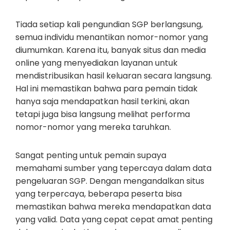
Tiada setiap kali pengundian SGP berlangsung,
semua individu menantikan nomor-nomor yang
diumumkan. Karena itu, banyak situs dan media
online yang menyediakan layanan untuk
mendistribusikan hasil keluaran secara langsung.
Hal ini memastikan bahwa para pemain tidak
hanya saja mendapatkan hasil terkini, akan
tetapi juga bisa langsung melihat performa
nomor-nomor yang mereka taruhkan.
Sangat penting untuk pemain supaya
memahami sumber yang tepercaya dalam data
pengeluaran SGP. Dengan mengandalkan situs
yang terpercaya, beberapa peserta bisa
memastikan bahwa mereka mendapatkan data
yang valid. Data yang cepat cepat amat penting