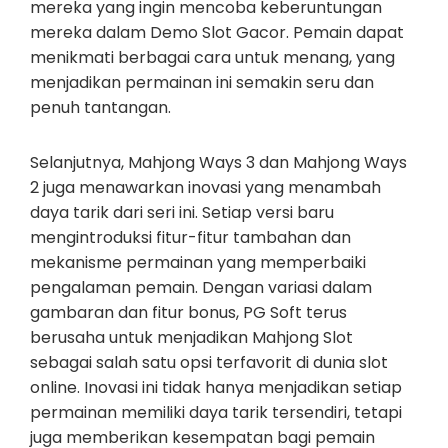
mereka yang ingin mencoba keberuntungan
mereka dalam Demo Slot Gacor. Pemain dapat
menikmati berbagai cara untuk menang, yang
menjadikan permainan ini semakin seru dan
penuh tantangan.
Selanjutnya, Mahjong Ways 3 dan Mahjong Ways
2 juga menawarkan inovasi yang menambah
daya tarik dari seri ini. Setiap versi baru
mengintroduksi fitur-fitur tambahan dan
mekanisme permainan yang memperbaiki
pengalaman pemain. Dengan variasi dalam
gambaran dan fitur bonus, PG Soft terus
berusaha untuk menjadikan Mahjong Slot
sebagai salah satu opsi terfavorit di dunia slot
online. Inovasi ini tidak hanya menjadikan setiap
permainan memiliki daya tarik tersendiri, tetapi
juga memberikan kesempatan bagi pemain