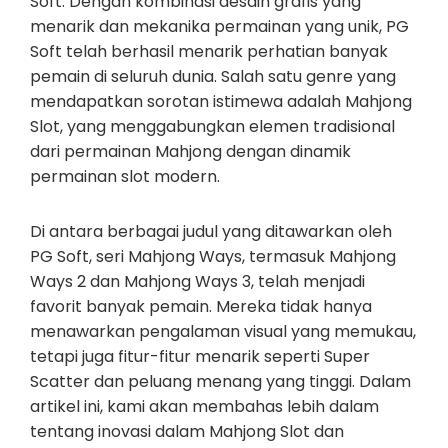
Soft. Dengan kombinasi desain grafis yang
menarik dan mekanika permainan yang unik, PG
Soft telah berhasil menarik perhatian banyak
pemain di seluruh dunia. Salah satu genre yang
mendapatkan sorotan istimewa adalah Mahjong
Slot, yang menggabungkan elemen tradisional
dari permainan Mahjong dengan dinamik
permainan slot modern.
Di antara berbagai judul yang ditawarkan oleh
PG Soft, seri Mahjong Ways, termasuk Mahjong
Ways 2 dan Mahjong Ways 3, telah menjadi
favorit banyak pemain. Mereka tidak hanya
menawarkan pengalaman visual yang memukau,
tetapi juga fitur-fitur menarik seperti Super
Scatter dan peluang menang yang tinggi. Dalam
artikel ini, kami akan membahas lebih dalam
tentang inovasi dalam Mahjong Slot dan