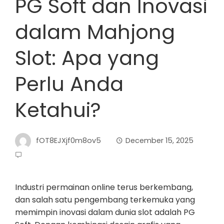
PG Soft dan Inovasi
dalam Mahjong
Slot: Apa yang
Perlu Anda
Ketahui?
fOT8EJXjf0m8ov5
December 15, 2025
Industri permainan online terus berkembang,
dan salah satu pengembang terkemuka yang
memimpin inovasi dalam dunia slot adalah PG