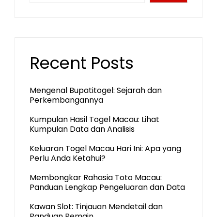
Recent Posts
Mengenal Bupatitogel: Sejarah dan
Perkembangannya
Kumpulan Hasil Togel Macau: Lihat
Kumpulan Data dan Analisis
Keluaran Togel Macau Hari Ini: Apa yang
Perlu Anda Ketahui?
Membongkar Rahasia Toto Macau:
Panduan Lengkap Pengeluaran dan Data
Kawan Slot: Tinjauan Mendetail dan
Panduan Pemain