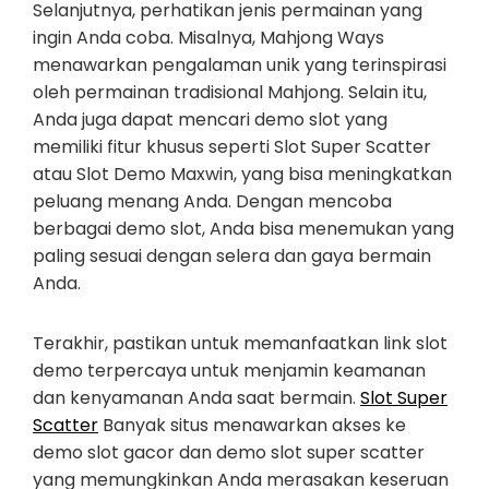
Selanjutnya, perhatikan jenis permainan yang
ingin Anda coba. Misalnya, Mahjong Ways
menawarkan pengalaman unik yang terinspirasi
oleh permainan tradisional Mahjong. Selain itu,
Anda juga dapat mencari demo slot yang
memiliki fitur khusus seperti Slot Super Scatter
atau Slot Demo Maxwin, yang bisa meningkatkan
peluang menang Anda. Dengan mencoba
berbagai demo slot, Anda bisa menemukan yang
paling sesuai dengan selera dan gaya bermain
Anda.
Terakhir, pastikan untuk memanfaatkan link slot
demo terpercaya untuk menjamin keamanan
dan kenyamanan Anda saat bermain.
Slot Super
Scatter
Banyak situs menawarkan akses ke
demo slot gacor dan demo slot super scatter
yang memungkinkan Anda merasakan keseruan