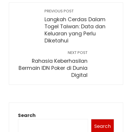
PREVIOUS POST
Langkah Cerdas Dalam
Togel Taiwan: Data dan
Keluaran yang Perlu
Diketahui
NEXT POST
Rahasia Keberhasilan
Bermain IDN Poker di Dunia
Digital
Search
Search