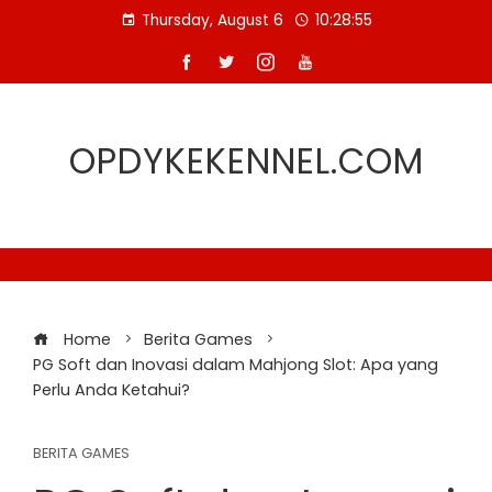
Skip
Thursday, August 6
10:28:56
to
content
OPDYKEKENNEL.COM
Home
Berita Games
PG Soft dan Inovasi dalam Mahjong Slot: Apa yang
Perlu Anda Ketahui?
BERITA GAMES