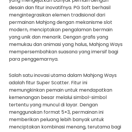
yang mengejutkan banyak pemain dengan
desain dan fitur inovatifnya. PG Soft berhasil
mengintegrasikan elemen tradisional dari
permainan Mahjong dengan mekanisme slot
modern, menciptakan pengalaman bermain
yang unik dan menarik. Dengan grafis yang
memukau dan animasi yang halus, Mahjong Ways
mempersembahkan suasana yang imersif bagi
para penggemarnya.
Salah satu inovasi utama dalam Mahjong Ways
adalah fitur Super Scatter. Fitur ini
memungkinkan pemain untuk mendapatkan
kemenangan besar melalui simbol-simbol
tertentu yang muncul di layar. Dengan
menggunakan format 5×3, permainan ini
memberikan peluang lebih banyak untuk
menciptakan kombinasi menang, terutama bagi