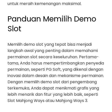
untuk meraih kemenangan maksimal.
Panduan Memilih Demo
Slot
Memilih demo slot yang tepat bisa menjadi
langkah awal yang penting dalam memahami
permainan slot secara keseluruhan. Pertama-
tama, Anda harus mempertimbangkan penyedia
permainan, seperti PG Soft, yang dikenal dengan
inovasi dalam desain dan mekanisme permainan.
Dengan memilih demo slot dari pengembang
terkemuka, Anda dapat menikmati grafis yang
lebih menarik dan fitur yang lebih baik, seperti
Slot Mahjong Ways atau Mahjong Ways 3.