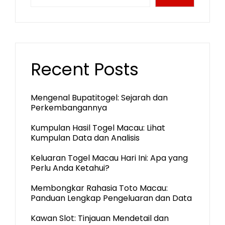
Recent Posts
Mengenal Bupatitogel: Sejarah dan
Perkembangannya
Kumpulan Hasil Togel Macau: Lihat
Kumpulan Data dan Analisis
Keluaran Togel Macau Hari Ini: Apa yang
Perlu Anda Ketahui?
Membongkar Rahasia Toto Macau:
Panduan Lengkap Pengeluaran dan Data
Kawan Slot: Tinjauan Mendetail dan