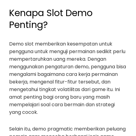
Kenapa Slot Demo
Penting?
Demo slot memberikan kesempatan untuk
pengguna untuk menguji permainan sedikit perlu
mempertaruhkan uang mereka. Dengan
menggunakan pengaturan demo, pengguna bisa
mengalami bagaimana cara kerja permainan
bekerja, mengenal fitur-fitur tersebut, dan
mengetahui tingkat volatilitas dari game itu. Ini
amat penting bagi orang baru yang masih
mempelajari soal cara bermain dan strategi
yang cocok.
Selain itu, demo pragmatic memberikan peluang