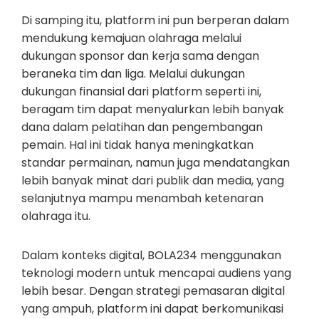
Di samping itu, platform ini pun berperan dalam
mendukung kemajuan olahraga melalui
dukungan sponsor dan kerja sama dengan
beraneka tim dan liga. Melalui dukungan
dukungan finansial dari platform seperti ini,
beragam tim dapat menyalurkan lebih banyak
dana dalam pelatihan dan pengembangan
pemain. Hal ini tidak hanya meningkatkan
standar permainan, namun juga mendatangkan
lebih banyak minat dari publik dan media, yang
selanjutnya mampu menambah ketenaran
olahraga itu.
Dalam konteks digital, BOLA234 menggunakan
teknologi modern untuk mencapai audiens yang
lebih besar. Dengan strategi pemasaran digital
yang ampuh, platform ini dapat berkomunikasi