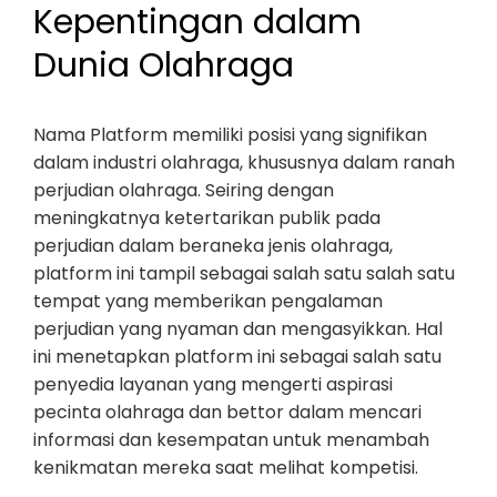
Kepentingan dalam
Dunia Olahraga
Nama Platform memiliki posisi yang signifikan
dalam industri olahraga, khususnya dalam ranah
perjudian olahraga. Seiring dengan
meningkatnya ketertarikan publik pada
perjudian dalam beraneka jenis olahraga,
platform ini tampil sebagai salah satu salah satu
tempat yang memberikan pengalaman
perjudian yang nyaman dan mengasyikkan. Hal
ini menetapkan platform ini sebagai salah satu
penyedia layanan yang mengerti aspirasi
pecinta olahraga dan bettor dalam mencari
informasi dan kesempatan untuk menambah
kenikmatan mereka saat melihat kompetisi.