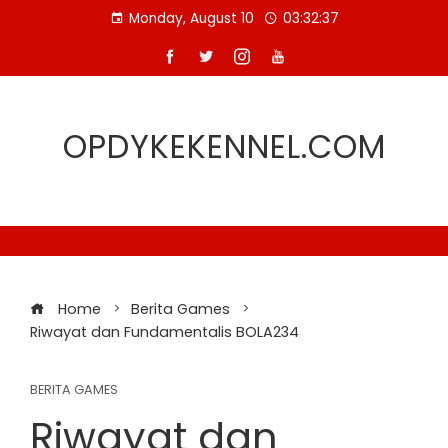
Skip
Monday, August 10
03:32:38
to
content
OPDYKEKENNEL.COM
Home
Berita Games
Riwayat dan Fundamentalis BOLA234
BERITA GAMES
Riwayat dan