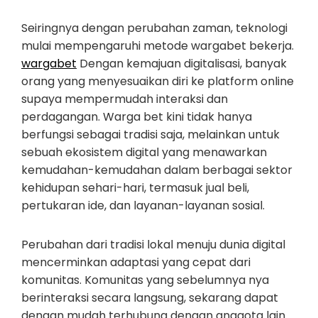
Seiringnya dengan perubahan zaman, teknologi
mulai mempengaruhi metode wargabet bekerja.
wargabet
Dengan kemajuan digitalisasi, banyak
orang yang menyesuaikan diri ke platform online
supaya mempermudah interaksi dan
perdagangan. Warga bet kini tidak hanya
berfungsi sebagai tradisi saja, melainkan untuk
sebuah ekosistem digital yang menawarkan
kemudahan-kemudahan dalam berbagai sektor
kehidupan sehari-hari, termasuk jual beli,
pertukaran ide, dan layanan-layanan sosial.
Perubahan dari tradisi lokal menuju dunia digital
mencerminkan adaptasi yang cepat dari
komunitas. Komunitas yang sebelumnya nya
berinteraksi secara langsung, sekarang dapat
dengan mudah terhubung dengan anggota lain