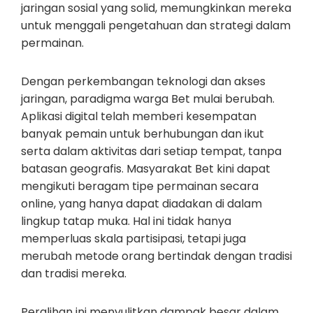
jaringan sosial yang solid, memungkinkan mereka
untuk menggali pengetahuan dan strategi dalam
permainan.
Dengan perkembangan teknologi dan akses
jaringan, paradigma warga Bet mulai berubah.
Aplikasi digital telah memberi kesempatan
banyak pemain untuk berhubungan dan ikut
serta dalam aktivitas dari setiap tempat, tanpa
batasan geografis. Masyarakat Bet kini dapat
mengikuti beragam tipe permainan secara
online, yang hanya dapat diadakan di dalam
lingkup tatap muka. Hal ini tidak hanya
memperluas skala partisipasi, tetapi juga
merubah metode orang bertindak dengan tradisi
dan tradisi mereka.
Peralihan ini menyulitkan dampak besar dalam