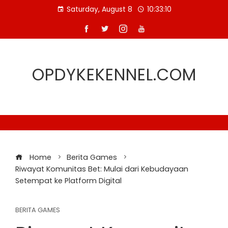
Skip
Saturday, August 8
10:33:10
to
content
OPDYKEKENNEL.COM
Home
Berita Games
Riwayat Komunitas Bet: Mulai dari Kebudayaan
Setempat ke Platform Digital
BERITA GAMES