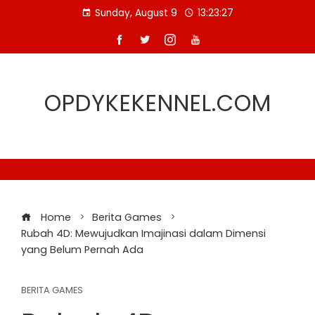
Skip
Sunday, August 9
13:23:27
to
content
OPDYKEKENNEL.COM
Home
Berita Games
Rubah 4D: Mewujudkan Imajinasi dalam Dimensi
yang Belum Pernah Ada
BERITA GAMES