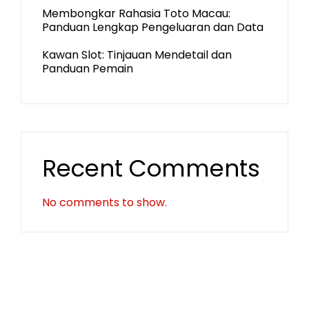
Membongkar Rahasia Toto Macau:
Panduan Lengkap Pengeluaran dan Data
Kawan Slot: Tinjauan Mendetail dan
Panduan Pemain
Recent Comments
No comments to show.