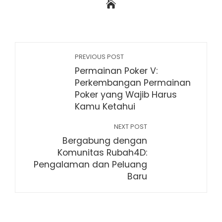
PREVIOUS POST
Permainan Poker V:
Perkembangan Permainan
Poker yang Wajib Harus
Kamu Ketahui
NEXT POST
Bergabung dengan
Komunitas Rubah4D:
Pengalaman dan Peluang
Baru