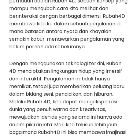
perhatian adalah Rubah 4D, sebuah konsep yang
mampu mengubah cara kita melihat dan
berinteraksi dengan berbagai dimensi. Rubah4D
membawa kita ke dalam sebuah perjalanan di
mana batasan antara nyata dan khayalan
semakin kabur, menawarkan pengalaman yang
belum pernah ada sebelumnya.
Dengan menggunakan teknologi terkini, Rubah
4D menciptakan lingkungan hidup yang imersif
dan interaktif. Pengalaman ini tidak hanya
memikat, tetapi juga memberikan peluang baru
dalam bidang seni, pendidikan, dan hiburan.
Melalui Rubah 4D, kita dapat mengeksplorasi
dunia yang penuh warna dan kreativitas,
mewujudkan ide-ide yang selama ini hanya ada
dalam pikiran kita. Mari kita telusuri lebih jauh
bagaimana Rubah4D ini bisa membawa imajinasi