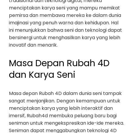
tradisional dan teknologi digital, mereka
menciptakan karya seni yang mampu memikat
pemirsa dan membawa mereka ke dalam dunia
imajinasi yang penuh warna dan kehidupan. Hal
ini menunjukkan bahwa seni dan teknologi dapat
bersinergi untuk menghasilkan karya yang lebih
inovatif dan menarik.
Masa Depan Rubah 4D
dan Karya Seni
Masa depan Rubah 4D dalam dunia seni tampak
sangat menjanjikan. Dengan kemampuan untuk
menciptakan karya yang lebih interaktif dan
imersif, Rubah4d membuka peluang baru bagi
seniman untuk mengekspresikan ide-ide mereka.
Seniman dapat menggabungkan teknologi 4D