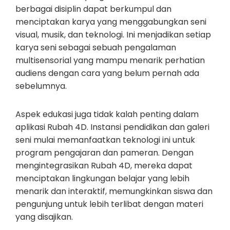
berbagai disiplin dapat berkumpul dan
menciptakan karya yang menggabungkan seni
visual, musik, dan teknologi. Ini menjadikan setiap
karya seni sebagai sebuah pengalaman
multisensorial yang mampu menarik perhatian
audiens dengan cara yang belum pernah ada
sebelumnya.
Aspek edukasi juga tidak kalah penting dalam
aplikasi Rubah 4D. Instansi pendidikan dan galeri
seni mulai memanfaatkan teknologi ini untuk
program pengajaran dan pameran. Dengan
mengintegrasikan Rubah 4D, mereka dapat
menciptakan lingkungan belajar yang lebih
menarik dan interaktif, memungkinkan siswa dan
pengunjung untuk lebih terlibat dengan materi
yang disajikan.