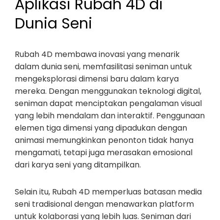
Aplikasi Rubah 4D di
Dunia Seni
Rubah 4D membawa inovasi yang menarik
dalam dunia seni, memfasilitasi seniman untuk
mengeksplorasi dimensi baru dalam karya
mereka. Dengan menggunakan teknologi digital,
seniman dapat menciptakan pengalaman visual
yang lebih mendalam dan interaktif. Penggunaan
elemen tiga dimensi yang dipadukan dengan
animasi memungkinkan penonton tidak hanya
mengamati, tetapi juga merasakan emosional
dari karya seni yang ditampilkan.
Selain itu, Rubah 4D memperluas batasan media
seni tradisional dengan menawarkan platform
untuk kolaborasi yang lebih luas. Seniman dari