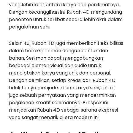
yang lebih kuat antara karya dan penikmatnya.
Dengan kecanggihan ini, Rubah 4D mengundang
penonton untuk terlibat secara lebih aktif dalam
pengalaman seni.
Selain itu, Rubah 4D juga memberikan fleksibilitas
dalam bereksperimen dengan bentuk dan
bahan. Seniman dapat menggabungkan
berbagai elemen visual dan audio untuk
menciptakan karya yang unik dan personal.
Dengan demikian, setiap kreasi dari Rubah 4D
tidak hanya menjadi sebuah karya seni, tetapi
juga sebuah pernyataan yang mencerminkan
perjalanan kreatif senimannya. Prospek ini
menjadikan Rubah 4D sebagai sarana ekspresi
yang sangat menarik di era modern ini.