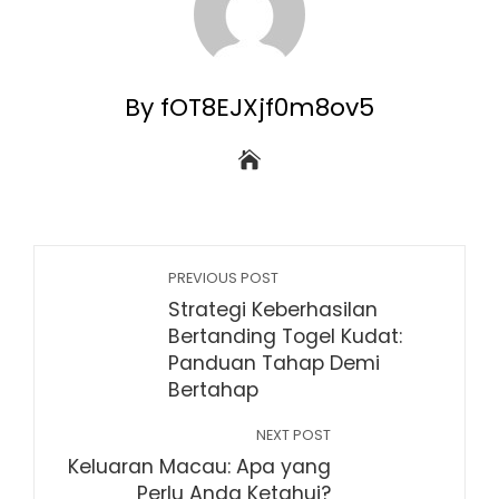
By fOT8EJXjf0m8ov5
PREVIOUS POST
Strategi Keberhasilan
Bertanding Togel Kudat:
Panduan Tahap Demi
Bertahap
NEXT POST
Keluaran Macau: Apa yang
Perlu Anda Ketahui?