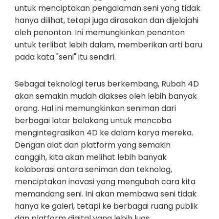
untuk menciptakan pengalaman seni yang tidak
hanya dilihat, tetapi juga dirasakan dan dijelajahi
oleh penonton. Ini memungkinkan penonton
untuk terlibat lebih dalam, memberikan arti baru
pada kata "seni" itu sendiri.
Sebagai teknologi terus berkembang, Rubah 4D
akan semakin mudah diakses oleh lebih banyak
orang. Hal ini memungkinkan seniman dari
berbagai latar belakang untuk mencoba
mengintegrasikan 4D ke dalam karya mereka.
Dengan alat dan platform yang semakin
canggih, kita akan melihat lebih banyak
kolaborasi antara seniman dan teknolog,
menciptakan inovasi yang mengubah cara kita
memandang seni. Ini akan membawa seni tidak
hanya ke galeri, tetapi ke berbagai ruang publik
dan platform digital yang lebih luas.