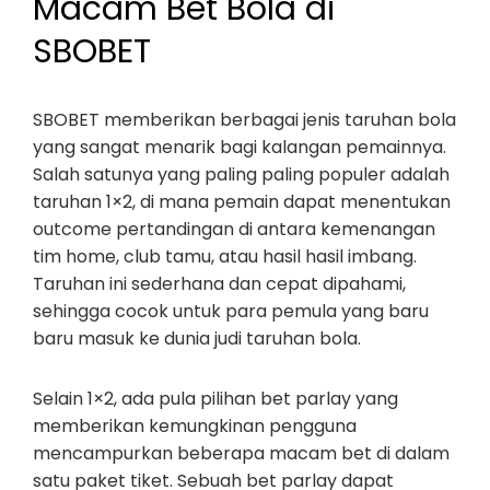
Macam Bet Bola di
SBOBET
SBOBET memberikan berbagai jenis taruhan bola
yang sangat menarik bagi kalangan pemainnya.
Salah satunya yang paling paling populer adalah
taruhan 1×2, di mana pemain dapat menentukan
outcome pertandingan di antara kemenangan
tim home, club tamu, atau hasil hasil imbang.
Taruhan ini sederhana dan cepat dipahami,
sehingga cocok untuk para pemula yang baru
baru masuk ke dunia judi taruhan bola.
Selain 1×2, ada pula pilihan bet parlay yang
memberikan kemungkinan pengguna
mencampurkan beberapa macam bet di dalam
satu paket tiket. Sebuah bet parlay dapat