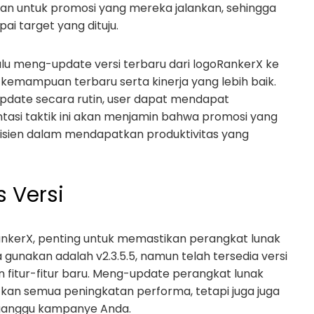
n untuk promosi yang mereka jalankan, sehingga
 target yang dituju.
alu meng-update versi terbaru dari logoRankerX ke
emampuan terbaru serta kinerja yang lebih baik.
date secara rutin, user dapat mendapat
ntasi taktik ini akan menjamin bahwa promosi yang
 efisien dalam mendapatkan produktivitas yang
 Versi
erX, penting untuk memastikan perangkat lunak
a gunakan adalah v2.3.5.5, namun telah tersedia versi
 fitur-fitur baru. Meng-update perangkat lunak
n semua peningkatan performa, tetapi juga juga
ganggu kampanye Anda.