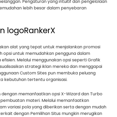
elanggan. Pengaturan yang intuitif dan pengelolaan
kemudahan lebih besar dalam penyebaran
n logoRankerX
akan alat yang tepat untuk menjalankan promosi
lah opsi untuk memudahkan pengguna dalam
efisien. Melalui menggunakan opsi seperti Grafik
ualisasikan strategi iklan mereka dan menggapai
enggunaan Custom Sites pun membuka peluang
a kebutuhan tertentu organisasi.
ah dengan memanfaatkan opsi X-Wizard dan Turbo
 pembuatan materi. Melalui memanfaatkan
am variasi pola yang diberikan serta dengan mudah
erkait dengan Pemilihan Situs mungkin merugikan