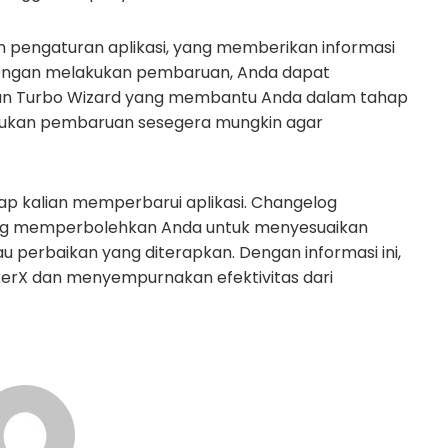
ian pengaturan aplikasi, yang memberikan informasi
. Dengan melakukan pembaruan, Anda dapat
 dan Turbo Wizard yang membantu Anda dalam tahap
kukan pembaruan sesegera mungkin agar
ap kalian memperbarui aplikasi. Changelog
ang memperbolehkan Anda untuk menyesuaikan
u perbaikan yang diterapkan. Dengan informasi ini,
rX dan menyempurnakan efektivitas dari