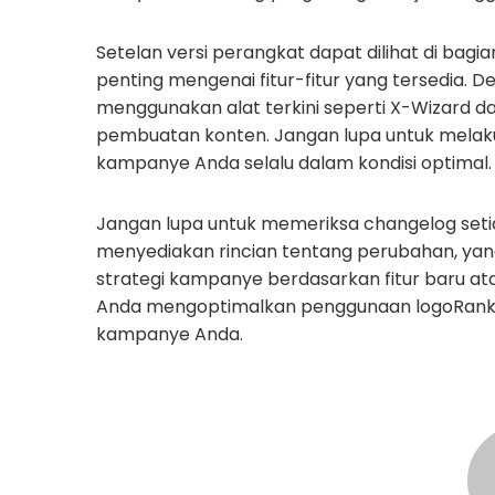
Setelan versi perangkat dapat dilihat di bag
penting mengenai fitur-fitur yang tersedia
menggunakan alat terkini seperti X-Wizard
pembuatan konten. Jangan lupa untuk mela
kampanye Anda selalu dalam kondisi optimal.
Jangan lupa untuk memeriksa changelog seti
menyediakan rincian tentang perubahan, y
strategi kampanye berdasarkan fitur baru ata
Anda mengoptimalkan penggunaan logoRanke
kampanye Anda.