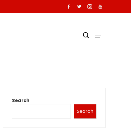
Search
Search