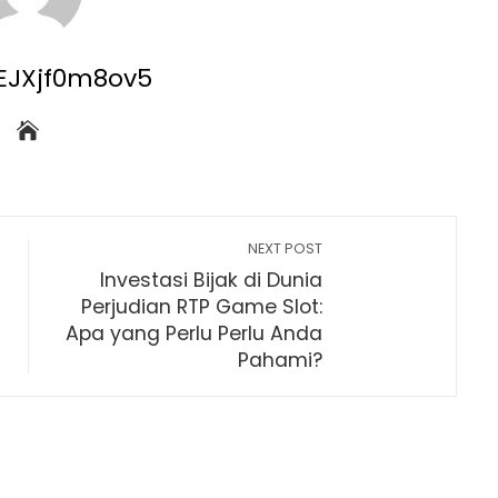
8EJXjf0m8ov5
NEXT POST
Investasi Bijak di Dunia
Perjudian RTP Game Slot:
Apa yang Perlu Perlu Anda
Pahami?