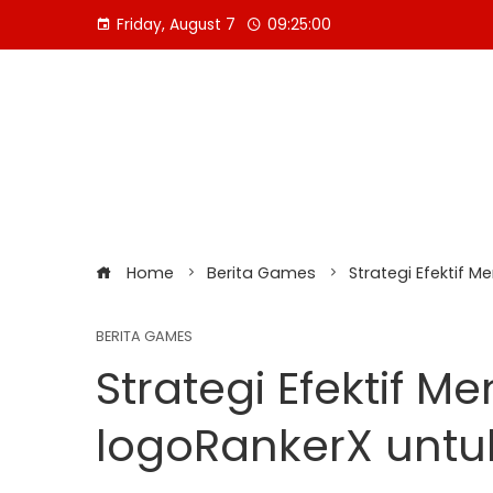
Skip
Friday, August 7
09:25:01
to
content
Home
Berita Games
Strategi Efektif
BERITA GAMES
Strategi Efektif 
logoRankerX unt