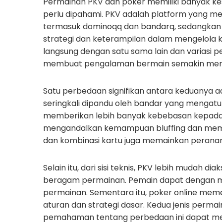
Permainan PKV dan poker memiliki banyak 
perlu dipahami. PKV adalah platform yang me
termasuk dominoqq dan bandarq, sedangkan 
strategi dan keterampilan dalam mengelola 
langsung dengan satu sama lain dan variasi p
membuat pengalaman bermain semakin mena
Satu perbedaan signifikan antara keduanya a
seringkali dipandu oleh bandar yang mengat
memberikan lebih banyak kebebasan kepada
mengandalkan kemampuan bluffing dan mem
dan kombinasi kartu juga memainkan peran
Selain itu, dari sisi teknis, PKV lebih mudah d
beragam permainan. Pemain dapat dengan mud
permainan. Sementara itu, poker online me
aturan dan strategi dasar. Kedua jenis permaina
pemahaman tentang perbedaan ini dapat me