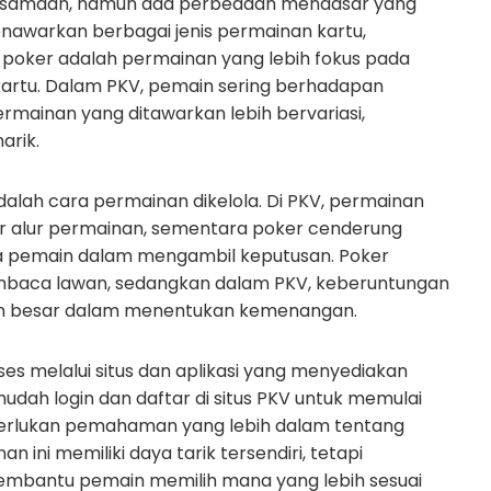
kesamaan, namun ada perbedaan mendasar yang
nawarkan berbagai jenis permainan kartu,
poker adalah permainan yang lebih fokus pada
kartu. Dalam PKV, pemain sering berhadapan
ermainan yang ditawarkan lebih bervariasi,
rik.
dalah cara permainan dikelola. Di PKV, permainan
ur alur permainan, sementara poker cenderung
 pemain dalam mengambil keputusan. Poker
baca lawan, sedangkan dalam PKV, keberuntungan
an besar dalam menentukan kemenangan.
iakses melalui situs dan aplikasi yang menyediakan
ah login dan daftar di situs PKV untuk memulai
merlukan pemahaman yang lebih dalam tentang
n ini memiliki daya tarik tersendiri, tetapi
mbantu pemain memilih mana yang lebih sesuai