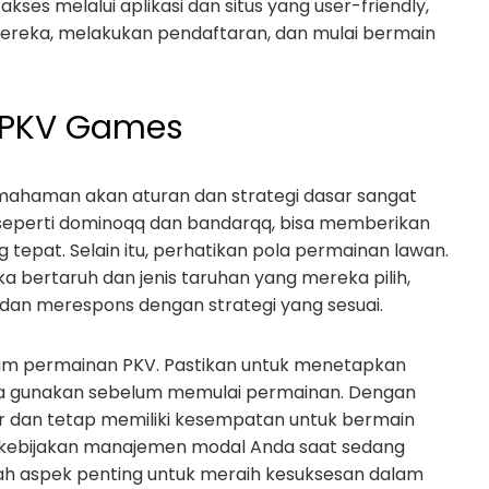
es melalui aplikasi dan situs yang user-friendly,
ereka, melakukan pendaftaran, dan mulai bermain
i PKV Games
ahaman akan aturan dan strategi dasar sangat
, seperti dominoqq dan bandarqq, bisa memberikan
epat. Selain itu, perhatikan pola permainan lawan.
bertaruh dan jenis taruhan yang mereka pilih,
dan merespons dengan strategi yang sesuai.
am permainan PKV. Pastikan untuk menetapkan
a gunakan sebelum memulai permainan. Dengan
sar dan tetap memiliki kesempatan untuk bermain
 kebijakan manajemen modal Anda saat sedang
dalah aspek penting untuk meraih kesuksesan dalam