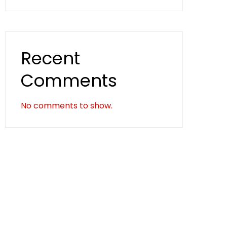
Recent
Comments
No comments to show.