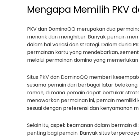
Mengapa Memilih PKV 
PKV dan DominoQQ merupakan dua permain
menarik dan menghibur. Banyak pemain memi
dalam hal variasi dan strategi. Dalam dunia 
permainan kartu yang mendebarkan, sement
melalui permainan domino yang memerlukan 
Situs PKV dan DominoQQ memberi kesempata
sesama pemain dari berbagai latar belakang. 
ramah, di mana pemain dapat bertukar strate
menawarkan permainan ini, pemain memiliki 
sesuai dengan preferensi dan kenyamanan m
Selain itu, aspek keamanan dalam bermain di 
penting bagi pemain. Banyak situs terperc