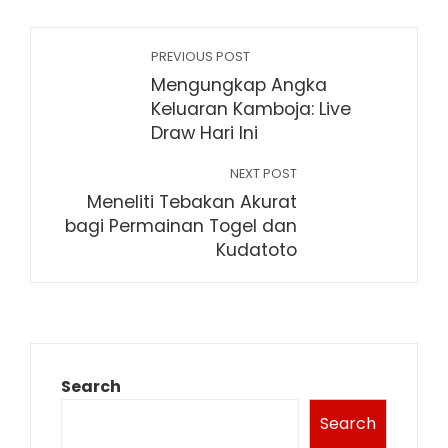
PREVIOUS POST
Mengungkap Angka
Keluaran Kamboja: Live
Draw Hari Ini
NEXT POST
Meneliti Tebakan Akurat
bagi Permainan Togel dan
Kudatoto
Search
Search