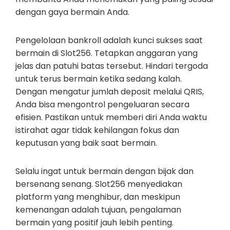
dengan gaya bermain Anda.
Pengelolaan bankroll adalah kunci sukses saat
bermain di Slot256. Tetapkan anggaran yang
jelas dan patuhi batas tersebut. Hindari tergoda
untuk terus bermain ketika sedang kalah.
Dengan mengatur jumlah deposit melalui QRIS,
Anda bisa mengontrol pengeluaran secara
efisien. Pastikan untuk memberi diri Anda waktu
istirahat agar tidak kehilangan fokus dan
keputusan yang baik saat bermain.
Selalu ingat untuk bermain dengan bijak dan
bersenang senang. Slot256 menyediakan
platform yang menghibur, dan meskipun
kemenangan adalah tujuan, pengalaman
bermain yang positif jauh lebih penting.