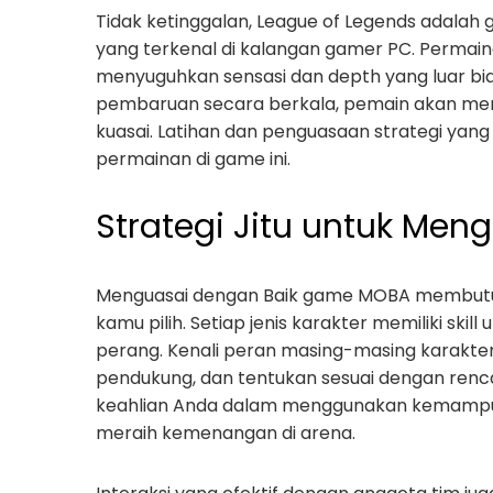
Tidak ketinggalan, League of Legends adalah g
yang terkenal di kalangan gamer PC. Permain
menyuguhkan sensasi dan depth yang luar bi
pembaruan secara berkala, pemain akan men
kuasai. Latihan dan penguasaan strategi yan
permainan di game ini.
Strategi Jitu untuk Me
Menguasai dengan Baik game MOBA membutuh
kamu pilih. Setiap jenis karakter memiliki ski
perang. Kenali peran masing-masing karakter,
pendukung, dan tentukan sesuai dengan renca
keahlian Anda dalam menggunakan kemampua
meraih kemenangan di arena.