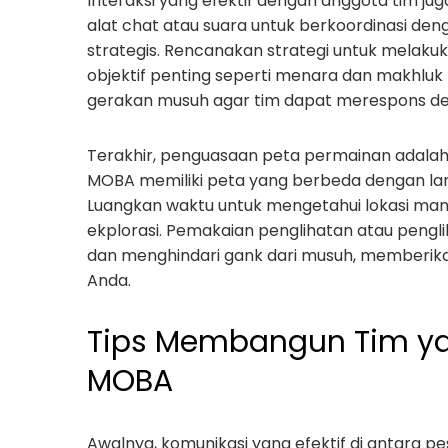
Interaksi yang efektif dengan anggota tim j
alat chat atau suara untuk berkoordinasi de
strategis. Rencanakan strategi untuk melak
objektif penting seperti menara dan makhluk
gerakan musuh agar tim dapat merespons de
Terakhir, penguasaan peta permainan adala
MOBA memiliki peta yang berbeda dengan lane
Luangkan waktu untuk mengetahui lokasi man
ekplorasi. Pemakaian penglihatan atau pen
dan menghindari gank dari musuh, memberikan
Anda.
Tips Membangun Tim y
MOBA
Awalnya, komunikasi yang efektif di antara 