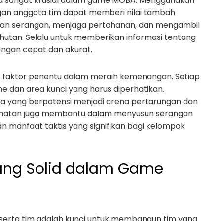
uga sangat krusial dalam game MOBA. Menggunakan
ngan anggota tim dapat memberi nilai tambah
ukan serangan, menjaga pertahanan, dan mengambil
 hutan. Selalu untuk memberikan informasi tentang
ngan cepat dan akurat.
h faktor penentu dalam meraih kemenangan. Setiap
 dan area kunci yang harus diperhatikan.
a yang berpotensi menjadi arena pertarungan dan
glihatan juga membantu dalam menyusun serangan
 manfaat taktis yang signifikan bagi kelompok
ang Solid dalam Game
peserta tim adalah kunci untuk membangun tim yang