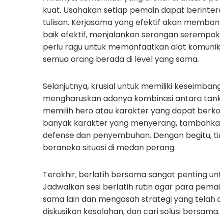
kuat. Usahakan setiap pemain dapat berintera
tulisan. Kerjasama yang efektif akan memban
baik efektif, menjalankan serangan serempak
perlu ragu untuk memanfaatkan alat komunik
semua orang berada di level yang sama.
Selanjutnya, krusial untuk memiliki keseim
mengharuskan adanya kombinasi antara tank,
memilih hero atau karakter yang dapat berkola
banyak karakter yang menyerang, tambahka
defense dan penyembuhan. Dengan begitu, 
beraneka situasi di medan perang.
Terakhir, berlatih bersama sangat penting u
Jadwalkan sesi berlatih rutin agar para pem
sama lain dan mengasah strategi yang telah di
diskusikan kesalahan, dan cari solusi bersama