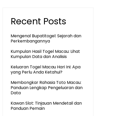
Recent Posts
Mengenal Bupatitogel: Sejarah dan
Perkembangannya
Kumpulan Hasil Togel Macau: Lihat
Kumpulan Data dan Analisis
Keluaran Togel Macau Hari Ini: Apa
yang Perlu Anda Ketahui?
Membongkar Rahasia Toto Macau:
Panduan Lengkap Pengeluaran dan
Data
Kawan Slot: Tinjauan Mendetail dan
Panduan Pemain