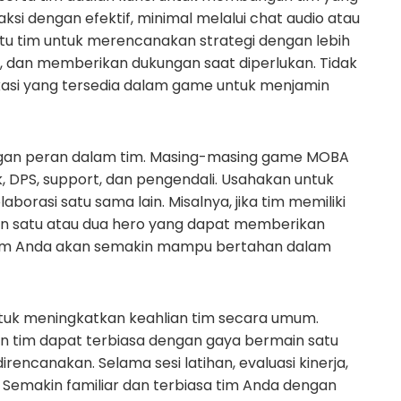
ksi dengan efektif, minimal melalui chat audio atau
tu tim untuk merencanakan strategi dengan lebih
, dan memberikan dukungan saat diperlukan. Tidak
asi yang tersedia dalam game untuk menjamin
bangan peran dalam tim. Masing-masing game MOBA
 DPS, support, dan pengendali. Usahakan untuk
borasi satu sama lain. Misalnya, jika tim memiliki
n satu atau dua hero yang dapat memberikan
tim Anda akan semakin mampu bertahan dalam
ntuk meningkatkan keahlian tim secara umum.
ain tim dapat terbiasa dengan gaya bermain satu
rencanakan. Selama sesi latihan, evaluasi kinerja,
. Semakin familiar dan terbiasa tim Anda dengan