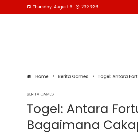
Skip
Thursday, August 6
23:33:36
to
content
Home
Berita Games
Togel: Antara For
BERITA GAMES
Togel: Antara For
Bagaimana Cakap 