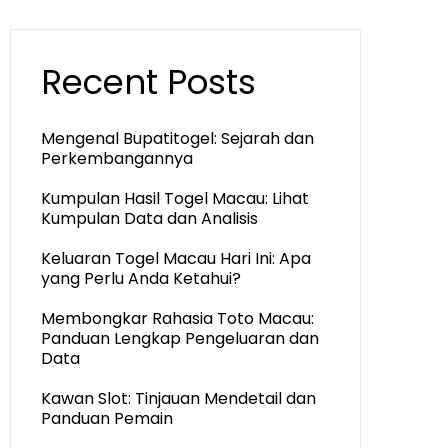
Recent Posts
Mengenal Bupatitogel: Sejarah dan
Perkembangannya
Kumpulan Hasil Togel Macau: Lihat
Kumpulan Data dan Analisis
Keluaran Togel Macau Hari Ini: Apa
yang Perlu Anda Ketahui?
Membongkar Rahasia Toto Macau:
Panduan Lengkap Pengeluaran dan
Data
Kawan Slot: Tinjauan Mendetail dan
Panduan Pemain