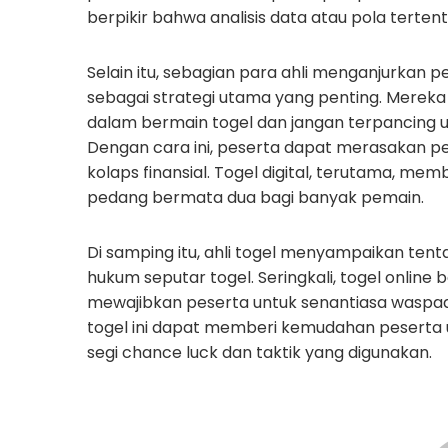
berpikir bahwa analisis data atau pola terte
Selain itu, sebagian para ahli menganjurkan 
sebagai strategi utama yang penting. Merek
dalam bermain togel dan jangan terpancing u
Dengan cara ini, peserta dapat merasakan 
kolaps finansial. Togel digital, terutama, m
pedang bermata dua bagi banyak pemain.
Di samping itu, ahli togel menyampaikan te
hukum seputar togel. Seringkali, togel online 
mewajibkan peserta untuk senantiasa waspa
togel ini dapat memberi kemudahan peserta u
segi chance luck dan taktik yang digunakan.