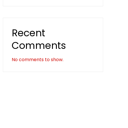
Recent
Comments
No comments to show.