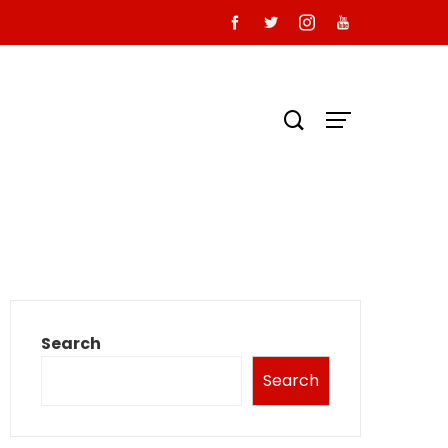
Search
Search