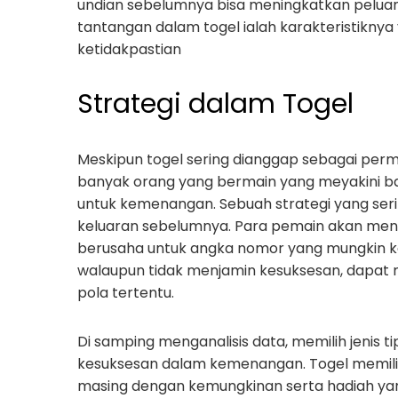
undian sebelumnya bisa meningkatkan pelu
tantangan dalam togel ialah karakteristiknya
ketidakpastian
Strategi dalam Togel
Meskipun togel sering dianggap sebagai pe
banyak orang yang bermain yang meyakini 
untuk kemenangan. Sebuah strategi yang seri
keluaran sebelumnya. Para pemain akan me
berusaha untuk angka nomor yang mungkin kel
walaupun tidak menjamin kesuksesan, dapa
pola tertentu.
Di samping menganalisis data, memilih jenis ti
kesuksesan dalam kemenangan. Togel memiliki
masing dengan kemungkinan serta hadiah yan