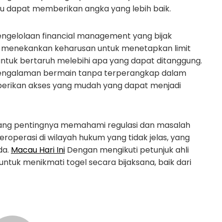
ntu dapat memberikan angka yang lebih baik.
pengelolaan financial management yang bijak
a menekankan keharusan untuk menetapkan limit
ntuk bertaruh melebihi apa yang dapat ditanggung.
pengalaman bermain tanpa terperangkap dalam
emberikan akses yang mudah yang dapat menjadi
ntang pentingnya memahami regulasi dan masalah
beroperasi di wilayah hukum yang tidak jelas, yang
da.
Macau Hari Ini
Dengan mengikuti petunjuk ahli
ntuk menikmati togel secara bijaksana, baik dari