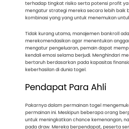
terhadap tingkat risiko serta potensi profit
mengatur strategi mereka secara lebih baik
kombinasi yang yang untuk menemukan untuk 
Tidak kurang utama, manajemen bankroll adal
merekomendasikan agar menentukan anggar
mengatur pengeluaran, pemain dapat mempe
kendali emosi selama berjudi. Menghindari m
bertaruh berdasarkan pada kapasitas finans
keberhasilan di dunia togel.
Pendapat Para Ahli
Pakarnya dalam permainan togel mengemukak
permainan ini. Meskipun beberapa orang ber
untuk meningkatkan chance kemenangan, na
pada draw. Mereka berpendapat, peserta seri