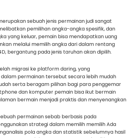
, merupakan sebuah jenis permainan judi sangat
 melibatkan pemilihan angka-angka spesifik, dan
gka yang keluar, pemain bisa mendapatkan uang
nkan melalui memilih angka dari dalam rentang
D, bergantung pada jenis taruhan akan dipilih.
elah migrasi ke platform daring, yang
 dalam permainan tersebut secara lebih mudah
udah serta beragam pilihan bagi para penggemar
phone dan komputer pemain bisa ikut bermain
laman bermain menjadi praktis dan menyenangkan
i sebuah permainan sebab berbasis pada
enggunakan strategi dalam memilih memilih Ada
nalisis pola angka dan statistik sebelumnya hasil