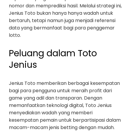
nomor dan memprediksi hasil. Melalui strategi ini,
Jenius Toto bukan hanya hanya wadah untuk
bertaruh, tetapi namun juga menjadi referensi
data yang bermanfaat bagi para penggemar
lotto.
Peluang dalam Toto
Jenius
Jenius Toto memberikan berbagai kesempatan
bagi para pengguna untuk meraih profit dari
game yang adil dan transparan. Dengan
memanfaatkan teknologi digital, Toto Jenius
menyediakan wadah yang memberi
kesempatan pemain untuk berpartisipasi dalam
macam-macam jenis betting dengan mudah.