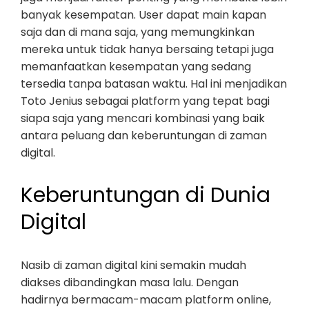
banyak kesempatan. User dapat main kapan
saja dan di mana saja, yang memungkinkan
mereka untuk tidak hanya bersaing tetapi juga
memanfaatkan kesempatan yang sedang
tersedia tanpa batasan waktu. Hal ini menjadikan
Toto Jenius sebagai platform yang tepat bagi
siapa saja yang mencari kombinasi yang baik
antara peluang dan keberuntungan di zaman
digital.
Keberuntungan di Dunia
Digital
Nasib di zaman digital kini semakin mudah
diakses dibandingkan masa lalu. Dengan
hadirnya bermacam-macam platform online,