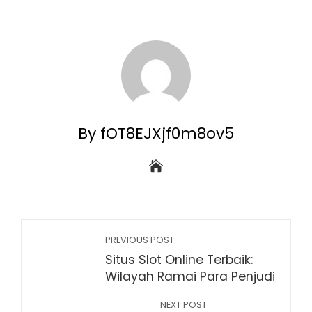
By fOT8EJXjf0m8ov5
PREVIOUS POST
Situs Slot Online Terbaik:
Wilayah Ramai Para Penjudi
NEXT POST