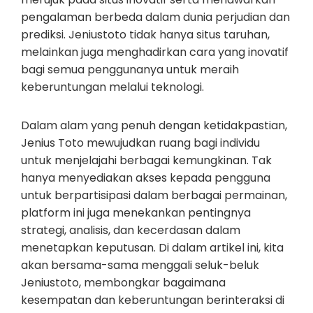
pengalaman berbeda dalam dunia perjudian dan
prediksi. Jeniustoto tidak hanya situs taruhan,
melainkan juga menghadirkan cara yang inovatif
bagi semua penggunanya untuk meraih
keberuntungan melalui teknologi.
Dalam alam yang penuh dengan ketidakpastian,
Jenius Toto mewujudkan ruang bagi individu
untuk menjelajahi berbagai kemungkinan. Tak
hanya menyediakan akses kepada pengguna
untuk berpartisipasi dalam berbagai permainan,
platform ini juga menekankan pentingnya
strategi, analisis, dan kecerdasan dalam
menetapkan keputusan. Di dalam artikel ini, kita
akan bersama-sama menggali seluk-beluk
Jeniustoto, membongkar bagaimana
kesempatan dan keberuntungan berinteraksi di