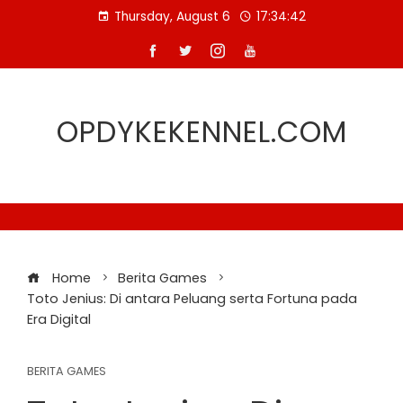
Skip
Thursday, August 6
17:34:42
to
content
OPDYKEKENNEL.COM
Home
Berita Games
Toto Jenius: Di antara Peluang serta Fortuna pada
Era Digital
BERITA GAMES