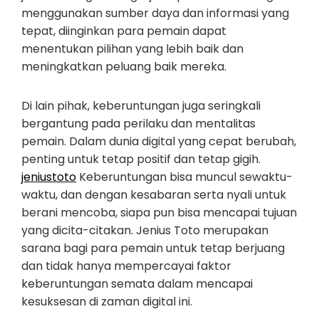
menggunakan sumber daya dan informasi yang
tepat, diinginkan para pemain dapat
menentukan pilihan yang lebih baik dan
meningkatkan peluang baik mereka.
Di lain pihak, keberuntungan juga seringkali
bergantung pada perilaku dan mentalitas
pemain. Dalam dunia digital yang cepat berubah,
penting untuk tetap positif dan tetap gigih.
jeniustoto
Keberuntungan bisa muncul sewaktu-
waktu, dan dengan kesabaran serta nyali untuk
berani mencoba, siapa pun bisa mencapai tujuan
yang dicita-citakan. Jenius Toto merupakan
sarana bagi para pemain untuk tetap berjuang
dan tidak hanya mempercayai faktor
keberuntungan semata dalam mencapai
kesuksesan di zaman digital ini.