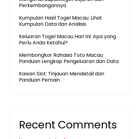
Perkembangannya
Kumpulan Hasil Togel Macau: Lihat
Kumpulan Data dan Analisis
Keluaran Togel Macau Hari Ini: Apa yang
Perlu Anda Ketahui?
Membongkar Rahasia Toto Macau:
Panduan Lengkap Pengeluaran dan Data
Kawan Slot: Tinjauan Mendetail dan
Panduan Pemain
Recent Comments