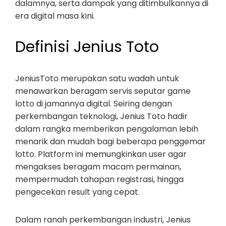
dalamnya, serta dampak yang ditimbulkannya di
era digital masa kini.
Definisi Jenius Toto
JeniusToto merupakan satu wadah untuk
menawarkan beragam servis seputar game
lotto di jamannya digital. Seiring dengan
perkembangan teknologi, Jenius Toto hadir
dalam rangka memberikan pengalaman lebih
menarik dan mudah bagi beberapa penggemar
lotto. Platform ini memungkinkan user agar
mengakses beragam macam permainan,
mempermudah tahapan registrasi, hingga
pengecekan result yang cepat.
Dalam ranah perkembangan industri, Jenius