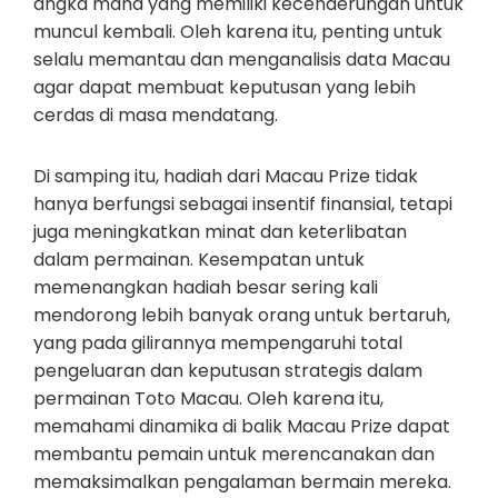
angka mana yang memiliki kecenderungan untuk
muncul kembali. Oleh karena itu, penting untuk
selalu memantau dan menganalisis data Macau
agar dapat membuat keputusan yang lebih
cerdas di masa mendatang.
Di samping itu, hadiah dari Macau Prize tidak
hanya berfungsi sebagai insentif finansial, tetapi
juga meningkatkan minat dan keterlibatan
dalam permainan. Kesempatan untuk
memenangkan hadiah besar sering kali
mendorong lebih banyak orang untuk bertaruh,
yang pada gilirannya mempengaruhi total
pengeluaran dan keputusan strategis dalam
permainan Toto Macau. Oleh karena itu,
memahami dinamika di balik Macau Prize dapat
membantu pemain untuk merencanakan dan
memaksimalkan pengalaman bermain mereka.