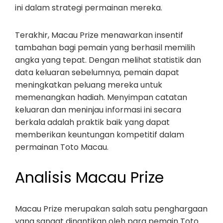
ini dalam strategi permainan mereka.
Terakhir, Macau Prize menawarkan insentif
tambahan bagi pemain yang berhasil memilih
angka yang tepat. Dengan melihat statistik dan
data keluaran sebelumnya, pemain dapat
meningkatkan peluang mereka untuk
memenangkan hadiah. Menyimpan catatan
keluaran dan meninjau informasi ini secara
berkala adalah praktik baik yang dapat
memberikan keuntungan kompetitif dalam
permainan Toto Macau.
Analisis Macau Prize
Macau Prize merupakan salah satu penghargaan
yang sangat dinantikan oleh para pemain Toto