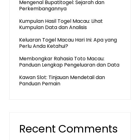
Mengenal Bupatitogel: Sejarah dan
Perkembangannya
Kumpulan Hasil Togel Macau: Lihat
Kumpulan Data dan Analisis
Keluaran Togel Macau Hari Ini: Apa yang
Perlu Anda Ketahui?
Membongkar Rahasia Toto Macau:
Panduan Lengkap Pengeluaran dan Data
Kawan Slot: Tinjauan Mendetail dan
Panduan Pemain
Recent Comments