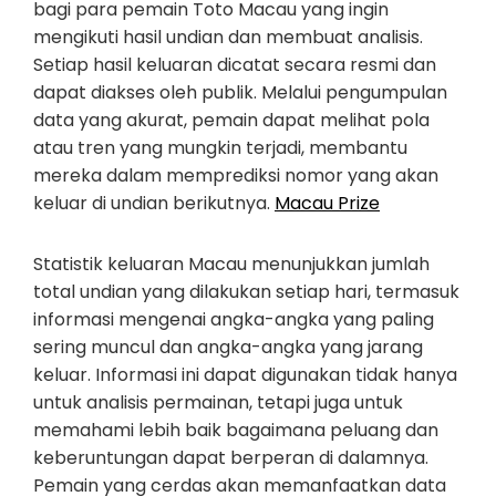
bagi para pemain Toto Macau yang ingin
mengikuti hasil undian dan membuat analisis.
Setiap hasil keluaran dicatat secara resmi dan
dapat diakses oleh publik. Melalui pengumpulan
data yang akurat, pemain dapat melihat pola
atau tren yang mungkin terjadi, membantu
mereka dalam memprediksi nomor yang akan
keluar di undian berikutnya.
Macau Prize
Statistik keluaran Macau menunjukkan jumlah
total undian yang dilakukan setiap hari, termasuk
informasi mengenai angka-angka yang paling
sering muncul dan angka-angka yang jarang
keluar. Informasi ini dapat digunakan tidak hanya
untuk analisis permainan, tetapi juga untuk
memahami lebih baik bagaimana peluang dan
keberuntungan dapat berperan di dalamnya.
Pemain yang cerdas akan memanfaatkan data