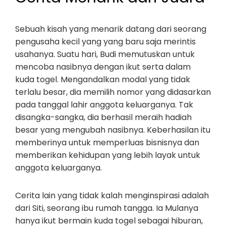
Sebuah kisah yang menarik datang dari seorang
pengusaha kecil yang yang baru saja merintis
usahanya. Suatu hari, Budi memutuskan untuk
mencoba nasibnya dengan ikut serta dalam
kuda togel. Mengandalkan modal yang tidak
terlalu besar, dia memilih nomor yang didasarkan
pada tanggal lahir anggota keluarganya. Tak
disangka-sangka, dia berhasil meraih hadiah
besar yang mengubah nasibnya. Keberhasilan itu
memberinya untuk memperluas bisnisnya dan
memberikan kehidupan yang lebih layak untuk
anggota keluarganya.
Cerita lain yang tidak kalah menginspirasi adalah
dari Siti, seorang ibu rumah tangga. Ia Mulanya
hanya ikut bermain kuda togel sebagai hiburan,