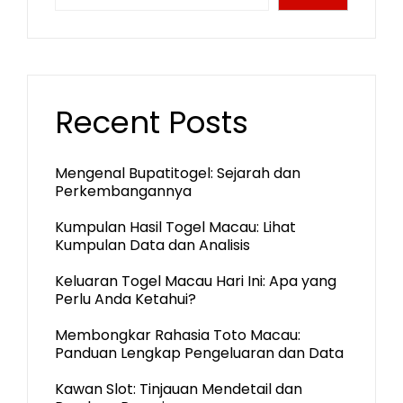
Recent Posts
Mengenal Bupatitogel: Sejarah dan
Perkembangannya
Kumpulan Hasil Togel Macau: Lihat
Kumpulan Data dan Analisis
Keluaran Togel Macau Hari Ini: Apa yang
Perlu Anda Ketahui?
Membongkar Rahasia Toto Macau:
Panduan Lengkap Pengeluaran dan Data
Kawan Slot: Tinjauan Mendetail dan