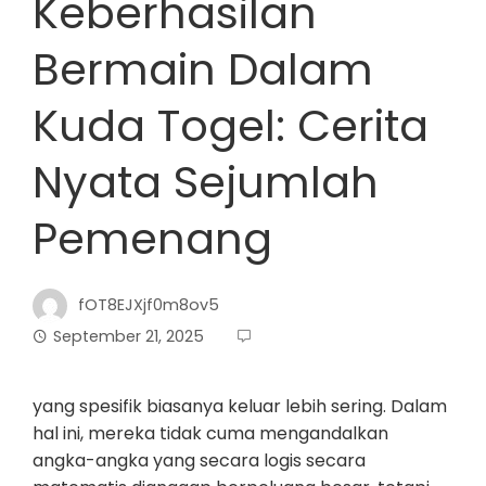
Keberhasilan
Bermain Dalam
Kuda Togel: Cerita
Nyata Sejumlah
Pemenang
fOT8EJXjf0m8ov5
September 21, 2025
yang spesifik biasanya keluar lebih sering. Dalam
hal ini, mereka tidak cuma mengandalkan
angka-angka yang secara logis secara