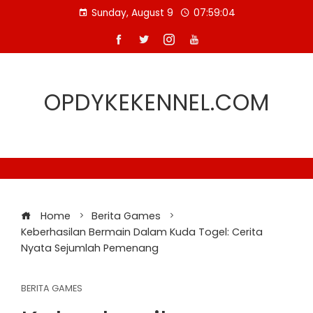
Skip
Sunday, August 9
07:59:04
to
content
OPDYKEKENNEL.COM
Home
Berita Games
Keberhasilan Bermain Dalam Kuda Togel: Cerita
Nyata Sejumlah Pemenang
BERITA GAMES