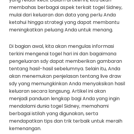
membahas berbagai aspek terkait togel Sidney,
mulai dari keluaran dan data yang perlu Anda
ketahui hingga strategi yang dapat membantu
meningkatkan peluang Anda untuk menang.
Di bagian awal, kita akan mengulas informasi
terkini mengenai togel hari ini dan bagaimana
pengeluaran sdy dapat memberikan gambaran
tentang hasil-hasil sebelumnya. Selain itu, Anda
akan menemukan penjelasan tentang live draw
sdy yang memungkinkan Anda menyaksikan hasil
keluaran secara langsung. Artikel ini akan
menjadi panduan lengkap bagi Anda yang ingin
mendalami dunia togel Sidney, memahami
berbagai istilah yang digunakan, serta
mendapatkan tips dan trik terbaik untuk meraih
kemenangan.