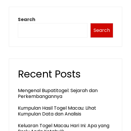
Search
Search
Recent Posts
Mengenal Bupatitogel: Sejarah dan
Perkembangannya
Kumpulan Hasil Togel Macau: Lihat
Kumpulan Data dan Analisis
Keluaran Togel Macau Hari Ini: Apa yang