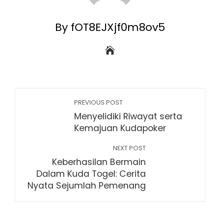
By fOT8EJXjf0m8ov5
PREVIOUS POST
Menyelidiki Riwayat serta
Kemajuan Kudapoker
NEXT POST
Keberhasilan Bermain
Dalam Kuda Togel: Cerita
Nyata Sejumlah Pemenang