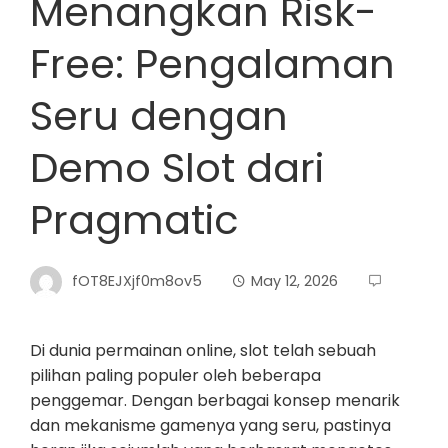
Menangkan Risk-
Free: Pengalaman
Seru dengan
Demo Slot dari
Pragmatic
fOT8EJXjf0m8ov5
May 12, 2026
Di dunia permainan online, slot telah sebuah
pilihan paling populer oleh beberapa
penggemar. Dengan berbagai konsep menarik
dan mekanisme gamenya yang seru, pastinya