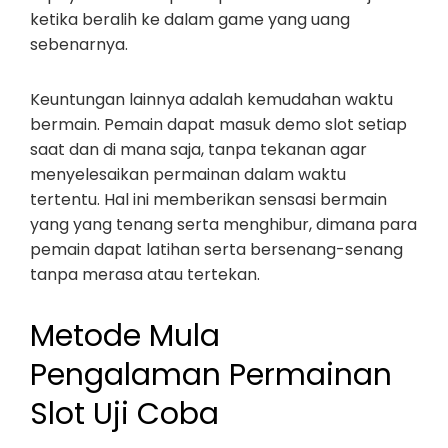
ketika beralih ke dalam game yang uang
sebenarnya.
Keuntungan lainnya adalah kemudahan waktu
bermain. Pemain dapat masuk demo slot setiap
saat dan di mana saja, tanpa tekanan agar
menyelesaikan permainan dalam waktu
tertentu. Hal ini memberikan sensasi bermain
yang yang tenang serta menghibur, dimana para
pemain dapat latihan serta bersenang-senang
tanpa merasa atau tertekan.
Metode Mula
Pengalaman Permainan
Slot Uji Coba