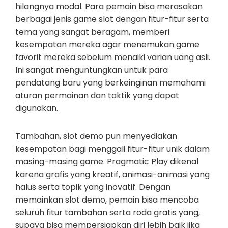
hilangnya modal. Para pemain bisa merasakan
berbagai jenis game slot dengan fitur-fitur serta
tema yang sangat beragam, memberi
kesempatan mereka agar menemukan game
favorit mereka sebelum menaiki varian uang asli.
Ini sangat menguntungkan untuk para
pendatang baru yang berkeinginan memahami
aturan permainan dan taktik yang dapat
digunakan.
Tambahan, slot demo pun menyediakan
kesempatan bagi menggali fitur-fitur unik dalam
masing-masing game. Pragmatic Play dikenal
karena grafis yang kreatif, animasi-animasi yang
halus serta topik yang inovatif. Dengan
memainkan slot demo, pemain bisa mencoba
seluruh fitur tambahan serta roda gratis yang,
supaya bisa mempersiapkan diri lebih baik jika