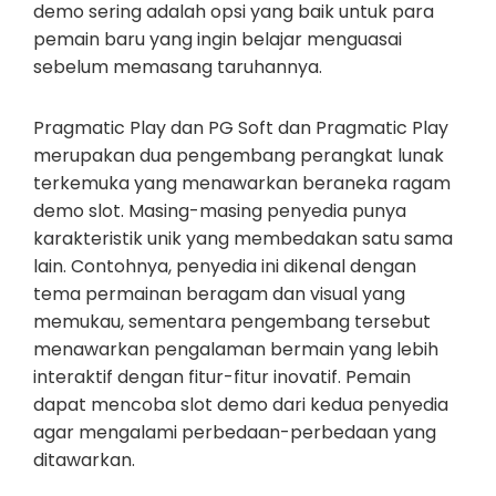
demo sering adalah opsi yang baik untuk para
pemain baru yang ingin belajar menguasai
sebelum memasang taruhannya.
Pragmatic Play dan PG Soft dan Pragmatic Play
merupakan dua pengembang perangkat lunak
terkemuka yang menawarkan beraneka ragam
demo slot. Masing-masing penyedia punya
karakteristik unik yang membedakan satu sama
lain. Contohnya, penyedia ini dikenal dengan
tema permainan beragam dan visual yang
memukau, sementara pengembang tersebut
menawarkan pengalaman bermain yang lebih
interaktif dengan fitur-fitur inovatif. Pemain
dapat mencoba slot demo dari kedua penyedia
agar mengalami perbedaan-perbedaan yang
ditawarkan.