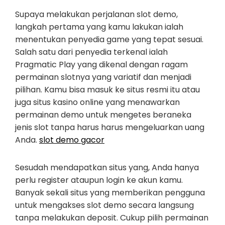
Supaya melakukan perjalanan slot demo,
langkah pertama yang kamu lakukan ialah
menentukan penyedia game yang tepat sesuai.
Salah satu dari penyedia terkenal ialah
Pragmatic Play yang dikenal dengan ragam
permainan slotnya yang variatif dan menjadi
pilihan. Kamu bisa masuk ke situs resmi itu atau
juga situs kasino online yang menawarkan
permainan demo untuk mengetes beraneka
jenis slot tanpa harus harus mengeluarkan uang
Anda.
slot demo gacor
Sesudah mendapatkan situs yang, Anda hanya
perlu register ataupun login ke akun kamu.
Banyak sekali situs yang memberikan pengguna
untuk mengakses slot demo secara langsung
tanpa melakukan deposit. Cukup pilih permainan