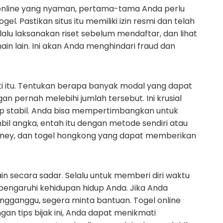
online yang nyaman, pertama-tama Anda perlu
l. Pastikan situs itu memiliki izin resmi dan telah
elalu laksanakan riset sebelum mendaftar, dan lihat
main lain. Ini akan Anda menghindari fraud dan
uti itu. Tentukan berapa banyak modal yang dapat
an pernah melebihi jumlah tersebut. Ini krusial
 stabil. Anda bisa mempertimbangkan untuk
l angka, entah itu dengan metode sendiri atau
sydney, dan togel hongkong yang dapat memberikan
in secara sadar. Selalu untuk memberi diri waktu
pengaruhi kehidupan hidup Anda. Jika Anda
gganggu, segera minta bantuan. Togel online
an tips bijak ini, Anda dapat menikmati