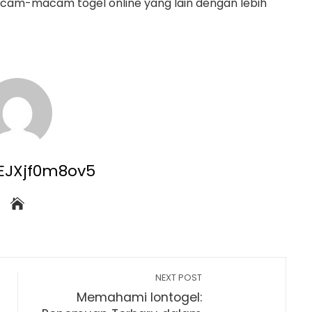
am-macam togel online yang lain dengan lebih
8EJXjf0m8ov5
NEXT POST
Memahami Iontogel: