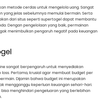
ukan metode cerdas untuk mengelola uang. Sangat
n yang jelas sebelumnya memulai bermain. Serta
ediakan dari situs seperti supertogel dapat membantu
da. Dengan pengelolaan yang baik, permainan
nggak menimbulkan pengaruh negatif pada keuangan
ogel
line sangat berpengaruh untuk menyediakan
ko loss. Pertama, krusial agar membuat budget per
 bermain. Dijamin bahwa budget ini merupakan
tidak mengganggu keperluan keuangan sehari-hari.
bisa menghindari pengeluaran yang berlebihan
.