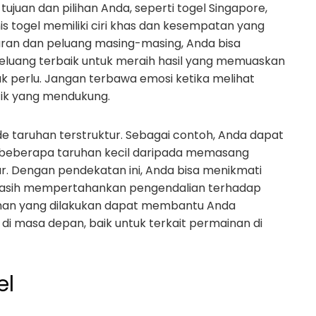
n tujuan dan pilihan Anda, seperti togel Singapore,
is togel memiliki ciri khas dan kesempatan yang
an dan peluang masing-masing, Anda bisa
uang terbaik untuk meraih hasil yang memuaskan
 perlu. Jangan terbawa emosi ketika melihat
tik yang mendukung.
 taruhan terstruktur. Sebagai contoh, Anda dapat
beberapa taruhan kecil daripada memasang
r. Dengan pendekatan ini, Anda bisa menikmati
masih mempertahankan pengendalian terhadap
uhan yang dilakukan dapat membantu Anda
di masa depan, baik untuk terkait permainan di
el