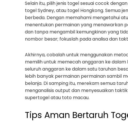
Selain itu, pilih jenis togel sesuai cocok denga
togel Sydney, atau togel Hongkong. Semua jen
berbeda. Dengan memahami mengetahui atur
menentukan permainan yang menawarkan pel
dan tanpa mengambil kemungkinan yang tidak
nombor besar; fokuslah pada analisa dan tak
Akhirnya, cobalah untuk menggunakan metode
memilih untuk memecah anggaran ke dalam 
seluruh anggaran ke dalam satu taruhan besa
lebih banyak permainan permainan sambil 
belanja. Di samping itu, merekam semua tar
menganalisis output dan menyesuaikan taktik 
supertogel atau toto macau.
Tips Aman Bertaruh Tog