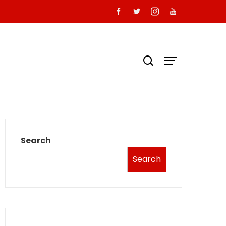
Search
Search