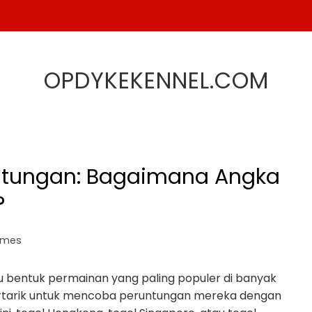
OPDYKEKENNEL.COM
ntungan: Bagaimana Angka
?
ames
tu bentuk permainan yang paling populer di banyak
tertarik untuk mencoba peruntungan mereka dengan