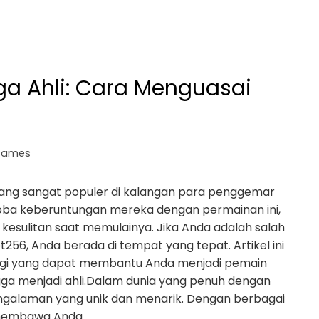
ga Ahli: Cara Menguasai
 Games
yang sangat populer di kalangan para penggemar
ncoba keberuntungan mereka dengan permainan ini,
kesulitan saat memulainya. Jika Anda adalah salah
56, Anda berada di tempat yang tepat. Artikel ini
gi yang dapat membantu Anda menjadi pemain
ingga menjadi ahli.Dalam dunia yang penuh dengan
engalaman yang unik dan menarik. Dengan berbagai
a membawa Anda…