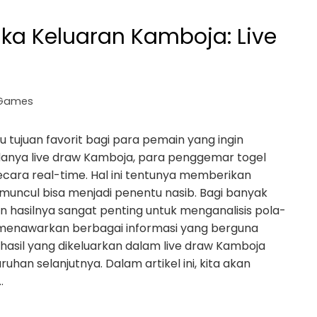
a Keluaran Kamboja: Live
 Games
 tujuan favorit bagi para pemain yang ingin
nya live draw Kamboja, para penggemar togel
ecara real-time. Hal ini tentunya memberikan
g muncul bisa menjadi penentu nasib. Bagi banyak
hasilnya sangat penting untuk menganalisis pola-
 menawarkan berbagai informasi yang berguna
asil yang dikeluarkan dalam live draw Kamboja
han selanjutnya. Dalam artikel ini, kita akan
…