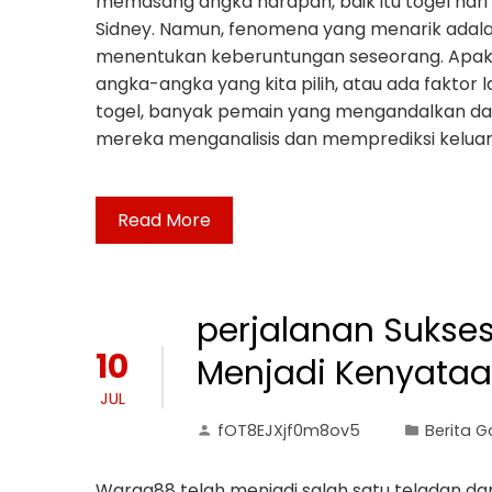
memasang angka harapan, baik itu togel hari i
Sidney. Namun, fenomena yang menarik adal
menentukan keberuntungan seseorang. Apak
angka-angka yang kita pilih, atau ada faktor
togel, banyak pemain yang mengandalkan dat
mereka menganalisis dan memprediksi keluaran
Read More
perjalanan Sukses
10
Menjadi Kenyata
JUL
fOT8EJXjf0m8ov5
Berita 
Warga88 telah menjadi salah satu teladan dar