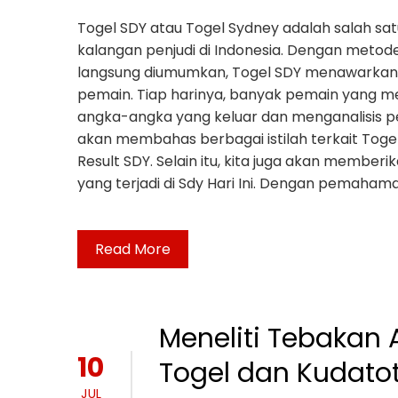
Togel SDY atau Togel Sydney adalah salah sa
kalangan penjudi di Indonesia. Dengan metod
langsung diumumkan, Togel SDY menawarkan
pemain. Tiap harinya, banyak pemain yang m
angka-angka yang keluar dan menganalisis pe
akan membahas berbagai istilah terkait Togel 
Result SDY. Selain itu, kita juga akan membe
yang terjadi di Sdy Hari Ini. Dengan pemahama
Read More
Meneliti Tebakan 
10
Togel dan Kudato
JUL