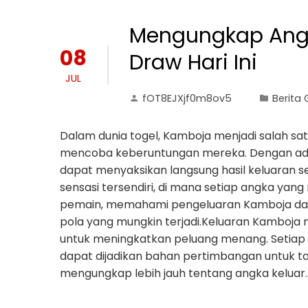
Mengungkap Angk
08
Draw Hari Ini
JUL
fOT8EJXjf0m8ov5
Berita
Dalam dunia togel, Kamboja menjadi salah satu
mencoba keberuntungan mereka. Dengan ada
dapat menyaksikan langsung hasil keluaran s
sensasi tersendiri, di mana setiap angka yan
pemain, memahami pengeluaran Kamboja dan 
pola yang mungkin terjadi.Keluaran Kamboja
untuk meningkatkan peluang menang. Setiap h
dapat dijadikan bahan pertimbangan untuk taru
mengungkap lebih jauh tentang angka keluar