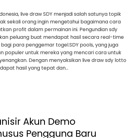
onesia, live draw SDY menjadi salah satunya topik
yak sekali orang ingin mengetahui bagaimana cara
kan profit dalam permainan ini. Pengundian sdy
rkan peluang buat mendapat hasil secara real-time
agi para penggemar togel.SDY pools, yang juga
han populer untuk mereka yang mencari cara untuk
enangkan. Dengan menyaksikan live draw sdy lotto
ndapat hasil yang tepat dan…
nisir Akun Demo
khusus Pengguna Baru