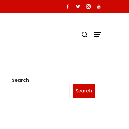
Search
Search