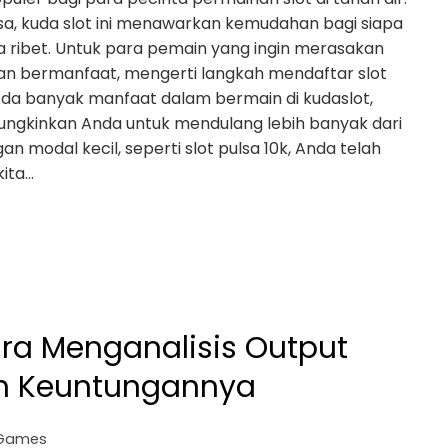
lsa, kuda slot ini menawarkan kemudahan bagi siapa
a ribet. Untuk para pemain yang ingin merasakan
 bermanfaat, mengerti langkah mendaftar slot
Ada banyak manfaat dalam bermain di kudaslot,
ungkinkan Anda untuk mendulang lebih banyak dari
n modal kecil, seperti slot pulsa 10k, Anda telah
kita…
ara Menganalisis Output
h Keuntungannya
 Games